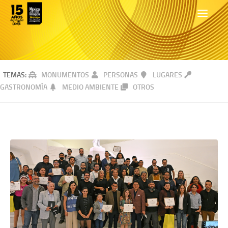
TEMAS:
MONUMENTOS
PERSONAS
LUGARES
GASTRONOMÍA
MEDIO AMBIENTE
OTROS