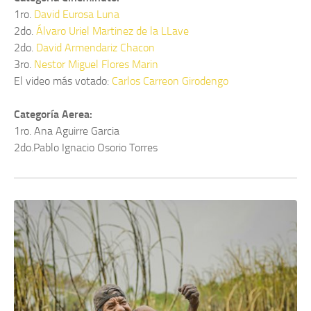
1ro.
David Eurosa Luna
2do.
Álvaro Uriel Martinez de la LLave
2do.
David Armendariz Chacon
3ro.
Nestor Miguel Flores Marin
El video más votado:
Carlos Carreon Girodengo
Categoría Aerea:
1ro. Ana Aguirre Garcia
2do.Pablo Ignacio Osorio Torres