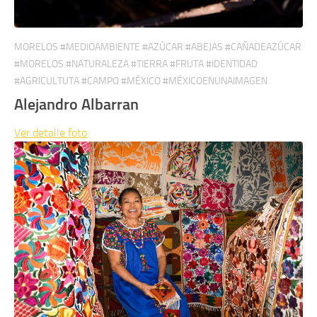
MORELOS #MEDIOAMBIENTE #AZÚCAR #ABEJAS #CAÑADEAZÚCAR
#MORELOS #NATURALEZA #TIERRA #FRUTA #IDENTIDAD
#AGRICULTUTA #CAMPO #MÉXICO #MÉXICOENUNAIMAGEN
Alejandro Albarran
Ver detalle
foto