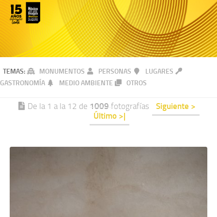
TEMAS:
MONUMENTOS
PERSONAS
LUGARES
GASTRONOMÍA
MEDIO AMBIENTE
OTROS
De la 1 a la 12 de
1009
fotografías
Siguiente >
Último >|