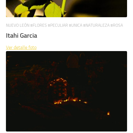
NUEVO LEÓN #FLORES #PECULIAR #UNICA #NATURALEZA #ROSA
Itahi Garcia
Ver detalle
foto