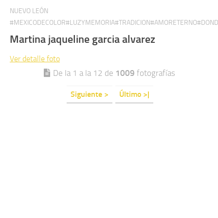
NUEVO LEÓN
#MEXICODECOLOR#LUZYMEMORIA#TRADICION#AMORETERNO#DON
Martina jaqueline garcia alvarez
Ver detalle
foto
De la 1 a la 12 de
1009
fotografías
Siguiente >
Último >|