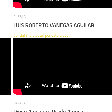
PUEBLA
LUIS ROBERTO VANEGAS AGUILAR
Ver detalle y votar por este video
OAXACA
Diego Alejandro Prado Alonso