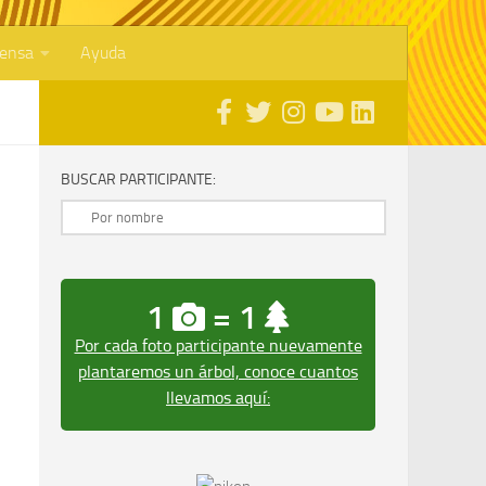
rensa
Ayuda
BUSCAR PARTICIPANTE:
1
= 1
Por cada foto participante nuevamente
plantaremos un árbol, conoce cuantos
llevamos aquí: