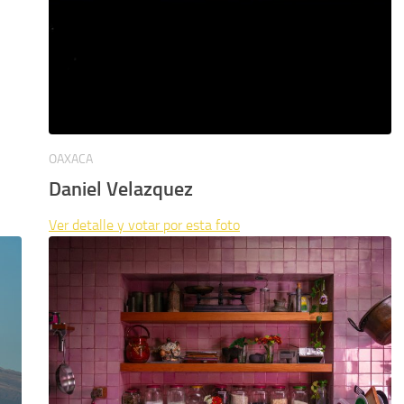
OAXACA
Daniel Velazquez
Ver detalle y votar por esta foto