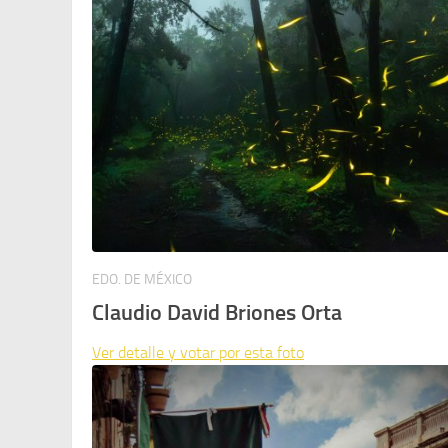
EDO. DE MÉXICO
Claudio David Briones Orta
Ver detalle y votar por esta foto