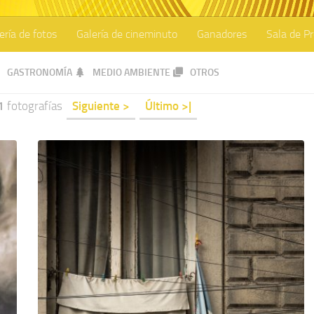
ería de fotos
Galería de cineminuto
Ganadores
Sala de P
GASTRONOMÍA
MEDIO AMBIENTE
OTROS
1
fotografías
Siguiente >
Último >|