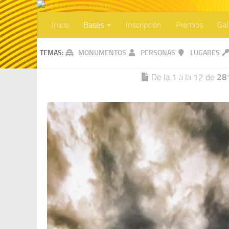
Inicio
Bases
Inscripción
Premios
Gal
TEMAS:
MONUMENTOS
PERSONAS
LUGARES
De la 1 a la 12 de
28