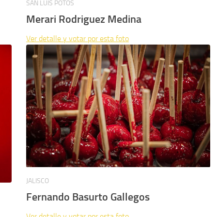
SAN LUIS POTOS
Merari Rodriguez Medina
Ver detalle y votar por esta foto
JALISCO
Fernando Basurto Gallegos
Ver detalle y votar por esta foto