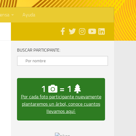
rensa
Ayuda
BUSCAR PARTICIPANTE:
1
= 1
Por cada foto participante nuevamente
plantaremos un árbol, conoce cuantos
llevamos aquí: