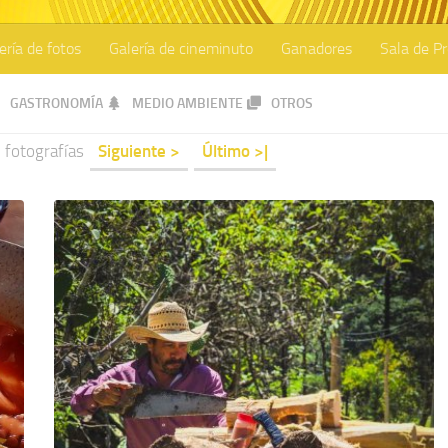
ería de fotos
Galería de cineminuto
Ganadores
Sala de P
GASTRONOMÍA
MEDIO AMBIENTE
OTROS
5
fotografías
Siguiente >
Último >|