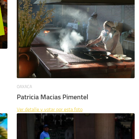
OAXACA
Patricia Macias Pimentel
Ver detalle y votar por esta foto