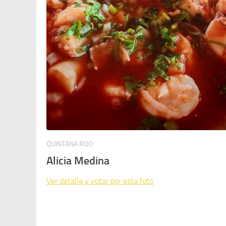
QUINTANA ROO
Alicia Medina
Ver detalle y votar por esta foto