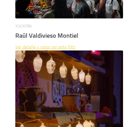
YUCATÁN
Raúl Valdivieso Montiel
Ver detalle y votar por esta foto