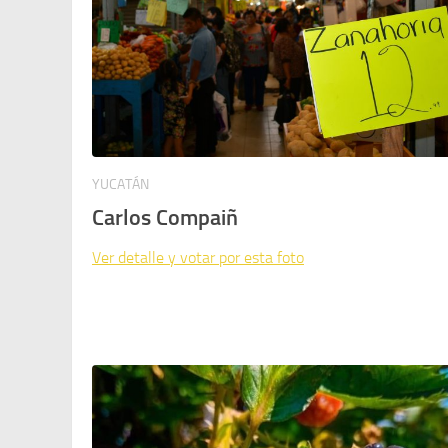
YUCATÁN
Carlos Compaiñ
Ver detalle y votar por esta foto