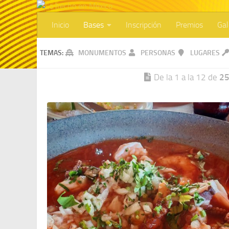
Inicio
Bases
Inscripción
Premios
Gal
TEMAS:
MONUMENTOS
PERSONAS
LUGARES
De la 1 a la 12 de
2