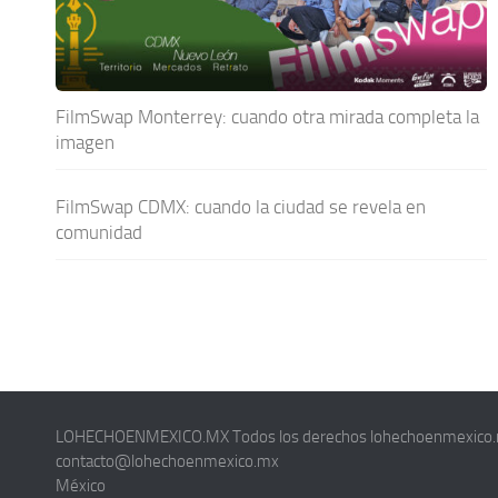
FilmSwap Monterrey: cuando otra mirada completa la
imagen
FilmSwap CDMX: cuando la ciudad se revela en
comunidad
LOHECHOENMEXICO.MX Todos los derechos lohechoenmexico
contacto@lohechoenmexico.mx
México