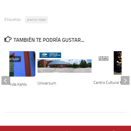
Etiquetas:
premio nobel
TAMBIÉN TE PODRÍA GUSTAR...
Centro Cultural Heléni
Universum
l de Frida Kahlo