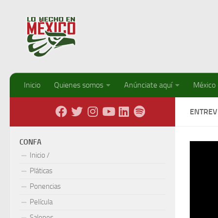
Debajo del contenido
Inicio
Quienes somos
Anúnciate aquí
México
ENTREV
CONFA
La gale
Inicio /
Análoga
Pláticas
invitamo
Ponencias
Entrevi
Película
Salones