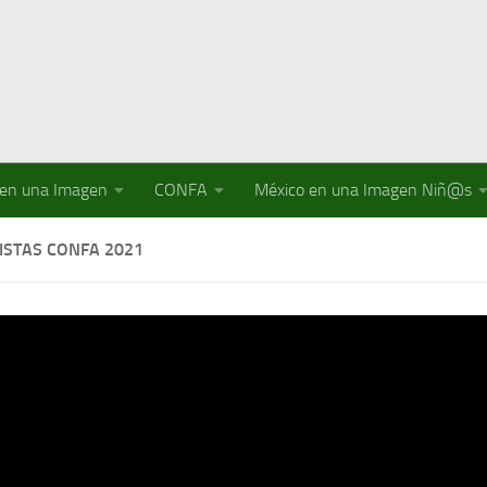
 en una Imagen
CONFA
México en una Imagen Niñ@s
ISTAS CONFA 2021
ría del CONFA hace itinerancia para mostrar las fotografías 
 se seleccionaron, el objetivo fue promover y difundir esta ac
s a escuchar a los protagonistas y por supuesto a visitar la g
sta con
Mauricio Turrubiates