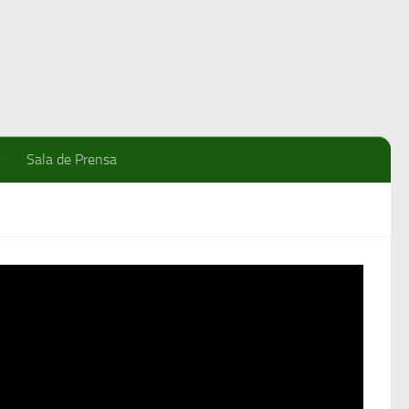
Sala de Prensa
que en el marco del Congreso Nacional de Fotografía
tividad de hacer foto con película análoga. Los
alería.