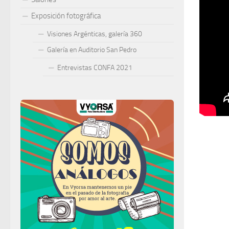
Entrevi
Exposición fotográfica
Espera 
Visiones Argénticas, galería 360
Agrade
Galería en Auditorio San Pedro
mostrar 
Entrevistas CONFA 2021
Las fot
https:/