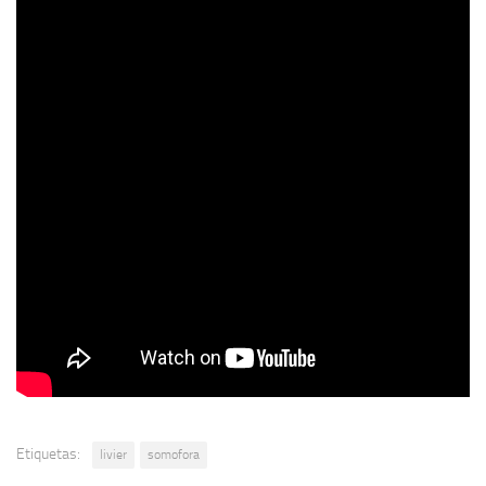
Etiquetas:
livier
somofora