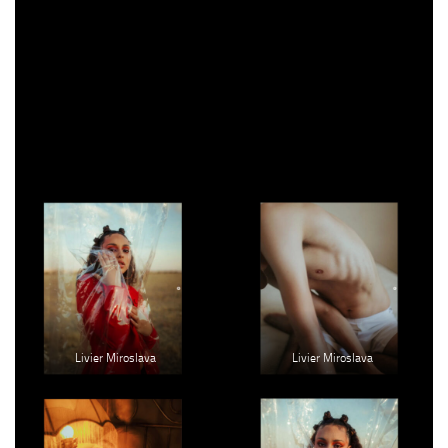
conceptuales para incentivar la sanación y el amor propio. También,
realiza fotografía social y comercial.
@liviermiroslav
Livier Miroslava
Livier Miroslava