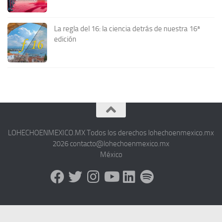
La regla del 16: la ciencia detrás de nuestra 16ª
edición
LOHECHOENMEXICO.MX Todos los derechos lohechoenmexico.mx
2026 contacto@lohechoenmexico.mx
México