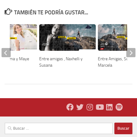
TAMBIÉN TE PODRÍA GUSTAR...
as, Alma y Maye
Entre amigas , Naxhelli y
Entre Amigas, Susana
Susana
Marcela
Buscar: