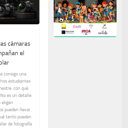
 las cámaras
mpañan el
olar
ae consigo una
chos estudiantes
mestre: con qué
 No es un detalle
 eligen
os pueden llevar
qué tanto pueden
ler de fotografía