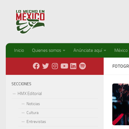
Debajo del contenido
Inicio
Quienes somos
Anúnciate aquí
México
FOTOGR
SECCIONES
HMX Editorial
Noticias
Cultura
Entrevistas