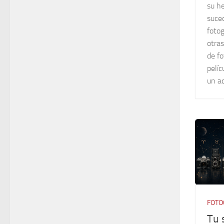
su h
suced
fotog
otras
de fo
pelíc
un a
FOTO
Tu 