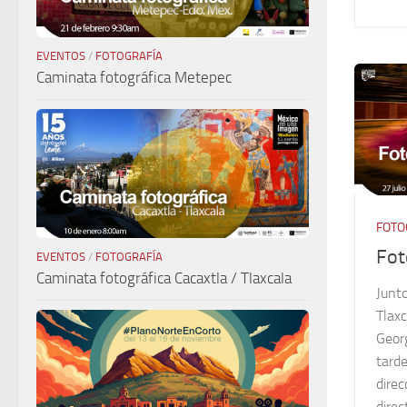
EVENTOS
/
FOTOGRAFÍA
Caminata fotográfica Metepec
FOTO
Fot
EVENTOS
/
FOTOGRAFÍA
Caminata fotográfica Cacaxtla / Tlaxcala
Junt
Tlaxc
Geor
tarde
direc
direct