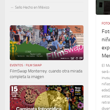
Sello Hecho en México
FOTO
Fot
niñ
exp
Mem
El M
EVENTOS
/
FILM SWAP
FilmSwap Monterrey: cuando otra mirada
será 
completa la imagen
inusu
niñas
edad,
esta
retra
diver