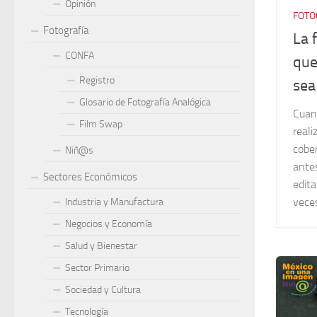
Opinión
FOTO
Fotografía
La 
CONFA
que
Registro
sea
Glosario de Fotografía Analógica
Cuan
Film Swap
reali
cober
Niñ@s
ante
Sectores Económicos
edita
veces
Industria y Manufactura
Negocios y Economía
Salud y Bienestar
Sector Primario
Sociedad y Cultura
Tecnología