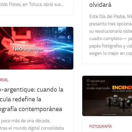
olvidará
ldo Flores, en Toluca, abrió sus...
Este Día del Padre, N
presenta tres opcione
su revolucionario sist
cuadro completo— pe
papás fotógrafos y vi
exigen lo mejor en ca
ORIAL
-argentique: cuando la
ícula redefine la
ografía contemporánea
 poco más de una década,
FOTOGRAFÍA
ras el mundo digital consolidaba