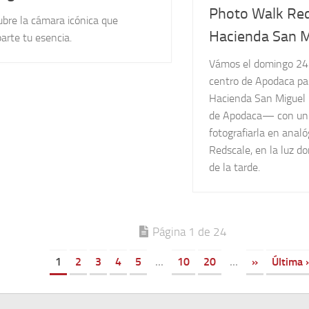
Photo Walk Red
ubre la cámara icónica que
Hacienda San M
arte tu esencia.
Vámos el domingo 24 
centro de Apodaca par
Hacienda San Miguel
de Apodaca— con un s
fotografiarla en analó
Redscale, en la luz do
de la tarde.
Página 1 de 24
1
2
3
4
5
...
10
20
...
»
Última 