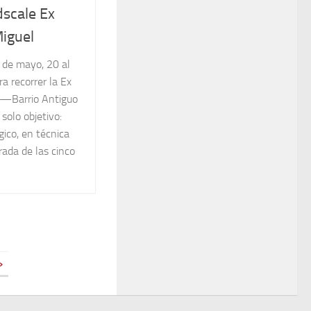
scale Ex
iguel
de mayo, 20 al
a recorrer la Ex
 —Barrio Antiguo
olo objetivo:
gico, en técnica
rada de las cinco
»