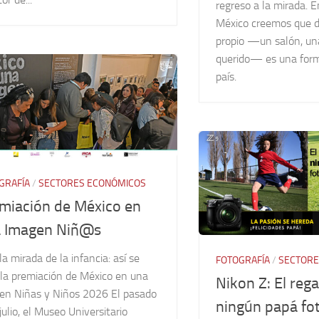
regreso a la mirada. 
México creemos que 
propio —un salón, una
querido— es una form
país.
GRAFÍA
/
SECTORES ECONÓMICOS
miación de México en
 Imagen Niñ@s
la mirada de la infancia: así se
FOTOGRAFÍA
/
SECTORE
 la premiación de México en una
Nikon Z: El reg
en Niñas y Niños 2026 El pasado
ningún papá fo
julio, el Museo Universitario