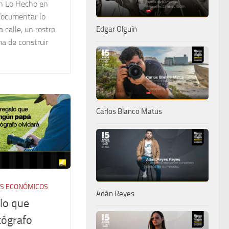
En Lo Hecho en
documentar lo
Edgar Olguín
 calle, un rostro
a de construir
Carlos Blanco Matus
S ECONÓMICOS
Adán Reyes
alo que
tógrafo