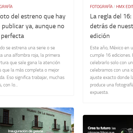
GRAFÍA
FOTOGRAFÍA
/
HMX EDI
foto del estreno que hay
La regla del 16: 
 publicar ya, aunque no
detrás de nuest
 perfecta
edición
do se estrena una serie o se
Este año, México en 
za una alfombra roja, la primera
cumple 16 ediciones. 
tura que sale gana la atención
celebrarlo solo con u
s que la más completa o mejor
celebramos con una id
da. Eso significa trabajar, muchas
ajuste exacto donde la
, con lo...
produce una fotograf
expuesta.