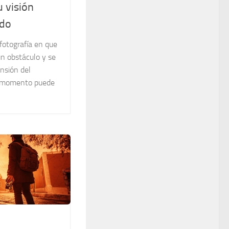
u visión
ndo
otografía en que
un obstáculo y se
nsión del
se momento puede