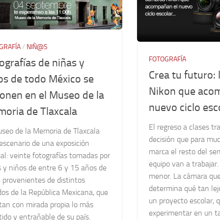
GRAFÍA
/
NIÑ@S
FOTOGRAFÍA
ografías de niñas y
Crea tu futuro:
os de todo México se
Nikon que aco
onen en el Museo de la
nuevo ciclo esc
oria de Tlaxcala
El regreso a clases tr
useo de la Memoria de Tlaxcala
decisión que para mu
escenario de una exposición
marca el resto del se
al: veinte fotografías tomadas por
equipo van a trabajar.
 y niños de entre 6 y 15 años de
menor. La cámara que
 provenientes de distintos
determina qué tan lej
dos de la República Mexicana, que
un proyecto escolar, 
tan con mirada propia lo más
experimentar en un tal
tido y entrañable de su país.