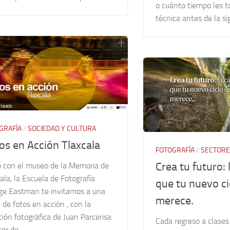
o cuánto tiempo les 
técnica antes de la si
GRAFÍA
/
SOCIEDAD Y CULTURA
os en Acción Tlaxcala
FOTOGRAFÍA
/
SECTORE
Crea tu futuro:
o con el museo de la Memoria de
ala, la Escuela de Fotografía
que tu nuevo ci
ge Eastman te invitamos a una
merece.
 de fotos en acción , con la
ción fotográfica de Juan Parcerisa
Cada regreso a clase
or de...