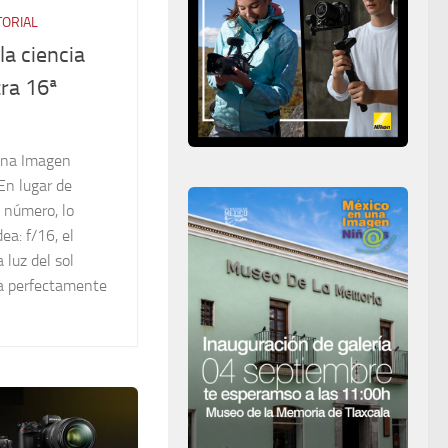
TORIAL
la ciencia
ra 16ª
una Imagen
En lugar de
n número, lo
ea: f/16, el
 luz del sol
ía perfectamente