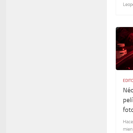
Leopo
EDIT
Néo
pel
fot
Hace
mient