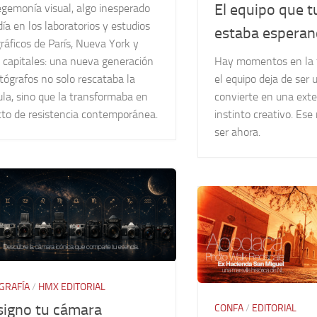
El equipo que t
egemonía visual, algo inesperado
ía en los laboratorios y estudios
estaba espera
ráficos de París, Nueva York y
Hay momentos en la f
 capitales: una nueva generación
el equipo deja de ser 
tógrafos no solo rescataba la
convierte en una exte
ula, sino que la transformaba en
instinto creativo. E
cto de resistencia contemporánea.
ser ahora.
GRAFÍA
/
HMX EDITORIAL
signo tu cámara
CONFA
/
EDITORIAL