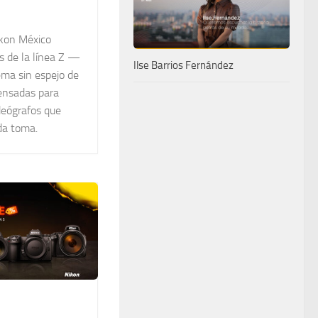
ikon México
s de la línea Z —
Ilse Barrios Fernández
ema sin espejo de
nsadas para
deógrafos que
da toma.