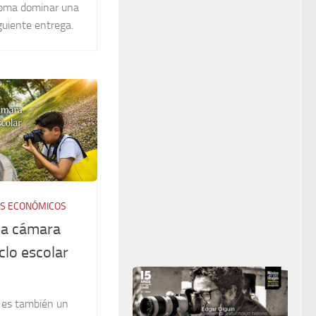
toma dominar una
guiente entrega.
S ECONÓMICOS
 la cámara
clo escolar
s es también un