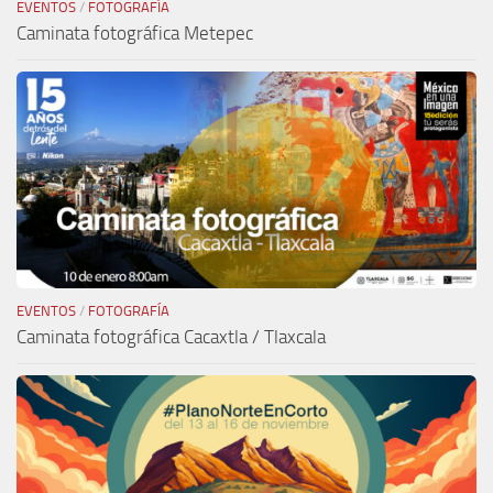
EVENTOS
/
FOTOGRAFÍA
Caminata fotográfica Metepec
EVENTOS
/
FOTOGRAFÍA
Caminata fotográfica Cacaxtla / Tlaxcala