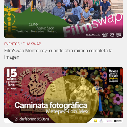
EVENTOS
/
FILM SWAP
FilmSwap Monterrey: cuando otra mirada completa la
imagen