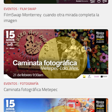
EVENTOS
/
FILM SWAP
FilmSwap Monterrey: cuando otra mirada completa la
imagen
EVENTOS
/
FOTOGRAFÍA
Caminata fotográfica Metepec