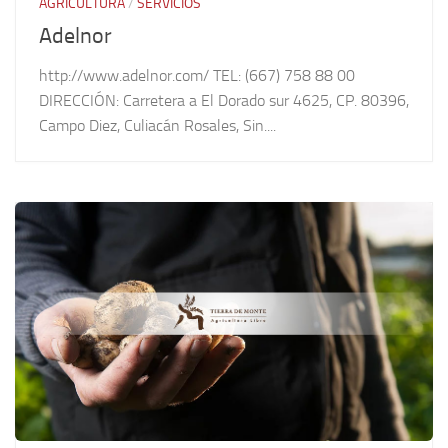
AGRICULTURA
/
SERVICIOS
Adelnor
http://www.adelnor.com/ TEL: (667) 758 88 00
DIRECCIÓN: Carretera a El Dorado sur 4625, CP. 80396,
Campo Diez, Culiacán Rosales, Sin....