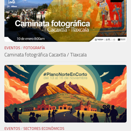
EVENTOS
/
FOTOGRAFÍA
Caminata fotográfica Cacaxtla / Tlaxcala
EVENTOS
/
SECTORES ECONÓMICOS