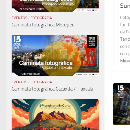
Sun
Fotop
EVENTOS
/
FOTOGRAFÍA
Caminata fotográfica Metepec
fund
de F
Tend
con e
compa
Méxic
EVENTOS
/
FOTOGRAFÍA
Caminata fotográfica Cacaxtla / Tlaxcala