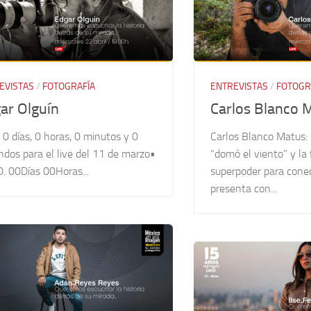
EVISTAS
/
FOTOGRAFÍA
ENTREVISTAS
/
FOTOGR
ar Olguín
Carlos Blanco 
 0 días, 0 horas, 0 minutos y 0
Carlos Blanco Matus: 
dos para el live del 11 de marzo•
“domó el viento” y la
. 00Días 00Horas...
superpoder para conec
presenta con...