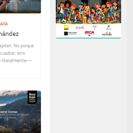
AFÍA
rnández
epiten. No porque
cuadrar, sino
—literalmente—