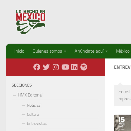
Debajo del contenido
Inicio
Quienes somos
Anúnciate aquí
México
ENTREV
SECCIONES
En est
HMX Editorial
repre
Noticias
Cultura
Entrevistas