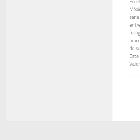
En el
Méxi
serie
entre
fotó
proce
de s
Este
Valdi