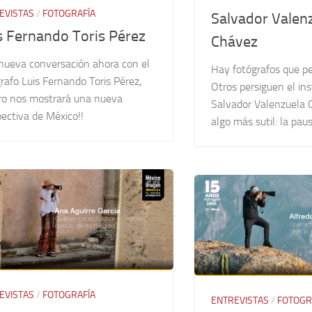
EVISTAS
/
FOTOGRAFÍA
Salvador Valen
s Fernando Toris Pérez
Chávez
nueva conversación ahora con el
Hay fotógrafos que per
rafo Luis Fernando Toris Pérez,
Otros persiguen el ins
ro nos mostrará una nueva
Salvador Valenzuela 
ectiva de México!!
algo más sutil: la paus
EVISTAS
/
FOTOGRAFÍA
ENTREVISTAS
/
FOTOGR