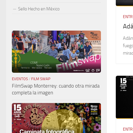
Sello Hecho en México
ENTR
Adá
Adán
fuego
mirad
EVENTOS
/
FILM SWAP
FilmSwap Monterrey: cuando otra mirada
completa la imagen
ENTR