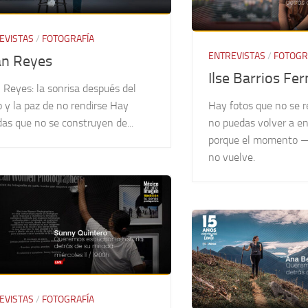
EVISTAS
/
FOTOGRAFÍA
ENTREVISTAS
/
FOTOGR
n Reyes
Ilse Barrios Fe
 Reyes: la sonrisa después del
 y la paz de no rendirse Hay
Hay fotos que no se r
as que no se construyen de...
no puedas volver a en
porque el momento 
no vuelve.
EVISTAS
/
FOTOGRAFÍA