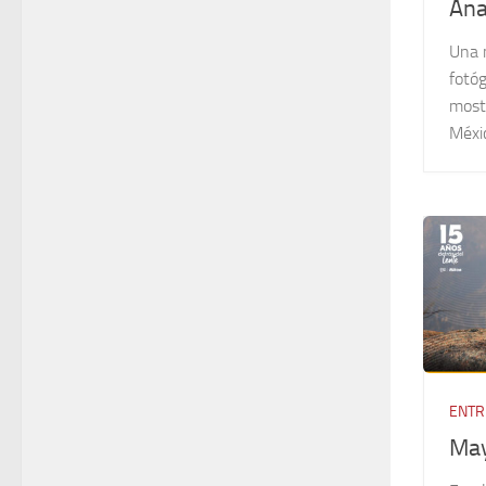
Ana
Una 
fotóg
most
Méxi
ENTR
May