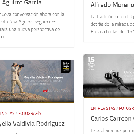
 Aguirre Garcia
Alfredo Moren
nueva conversación ahora con la
La tradición como brúju
rafa Ana Aguirre, seguro nos
detrás de la mirada d
rará una nueva perspectiva de
En las charlas del 15º 
co
ENTREVISTAS
/
FOTOGR
EVISTAS
/
FOTOGRAFÍA
Carlos Carreon
ella Valdivia Rodríguez
Esta charla nos permi