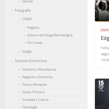
Opinión
Fotografía
CONFA
Registro
ENTR
Glosario de Fotografía Analógica
Edg
Film Swap
Falta
Niñ@s
segun
19:00
Sectores Económicos
Industria y Manufactura
Negocios y Economía
Salud y Bienestar
Sector Primario
Sociedad y Cultura
Tecnología