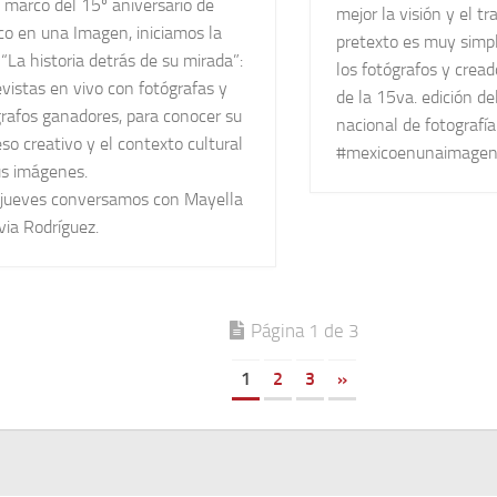
 marco del 15º aniversario de
mejor la visión y el tr
co en una Imagen, iniciamos la
pretexto es muy simpl
 “La historia detrás de su mirada”:
los fotógrafos y crea
vistas en vivo con fotógrafas y
de la 15va. edición de
grafos ganadores, para conocer su
nacional de fotografía
so creativo y el contexto cultural
#mexicoenunaimage
us imágenes.
 jueves conversamos con Mayella
via Rodríguez.
Página 1 de 3
1
2
3
»