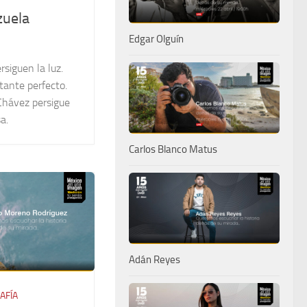
zuela
Edgar Olguín
siguen la luz.
tante perfecto.
Chávez persigue
a.
Carlos Blanco Matus
Adán Reyes
AFÍA