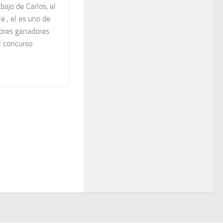
abajo de Carlos, el
e , el es uno de
dores ganadores
l concurso
n