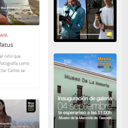
AFÍA
Matus
el niño que
 fotografía como
tar Carlos se