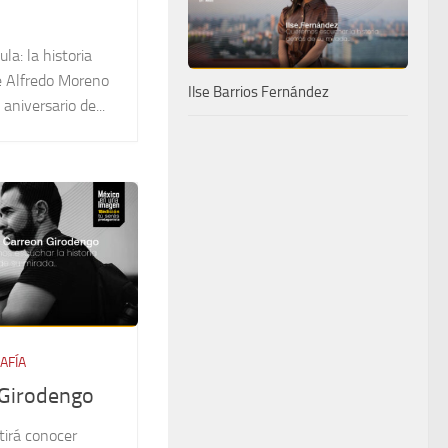
o
la: la historia
e Alfredo Moreno
Ilse Barrios Fernández
aniversario de...
AFÍA
 Girodengo
tirá conocer