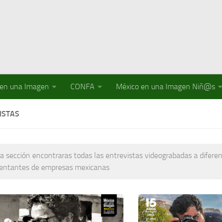
 en una Imagen
CONFA
México en una Imagen Niñ@s
ISTAS
a sección encontraras todas las entrevistas videograbadas a difere
sentantes de empresas mexicanas