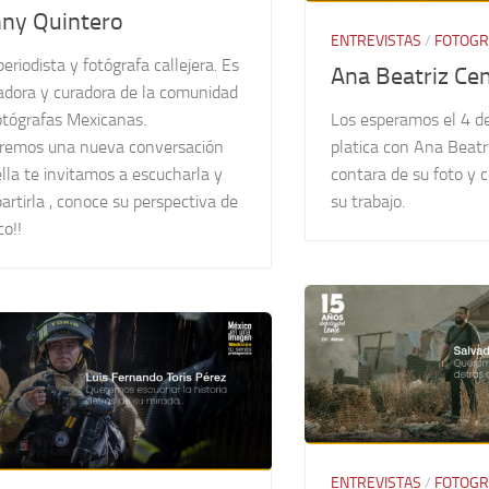
ny Quintero
ENTREVISTAS
/
FOTOGR
eriodista y fotógrafa callejera. Es
Ana Beatriz Ce
adora y curadora de la comunidad
otógrafas Mexicanas.
Los esperamos el 4 d
remos una nueva conversación
platica con Ana Beatr
lla te invitamos a escucharla y
contara de su foto y
rtirla , conoce su perspectiva de
su trabajo.
o!!
ENTREVISTAS
/
FOTOGR