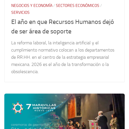
NEGOCIOS Y ECONOMÍA
/
SECTORES ECONÓMICOS
/
SERVICIOS
El año en que Recursos Humanos dejó
de ser área de soporte
La reforma laboral, la inteligencia artificial y el
cumplimiento normativo colocan a los departamentos
de RR.HH. en el centro de la estrategia empresarial
mexicana. 2026 es el año de la transformación o la
obsolescencia.