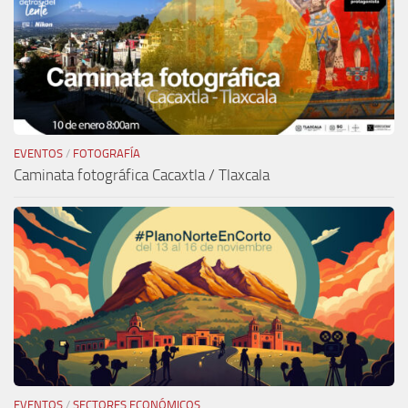
EVENTOS
/
FOTOGRAFÍA
Caminata fotográfica Cacaxtla / Tlaxcala
EVENTOS
/
SECTORES ECONÓMICOS