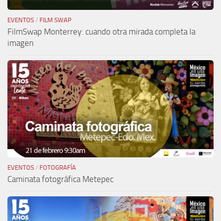
EVENTOS
/
FILM SWAP
FilmSwap Monterrey: cuando otra mirada completa la
imagen
EVENTOS
/
FOTOGRAFÍA
Caminata fotográfica Metepec