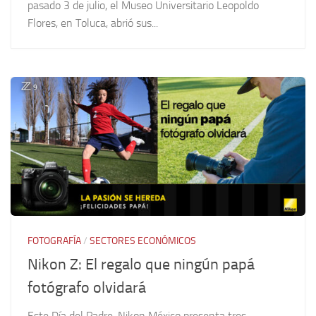
pasado 3 de julio, el Museo Universitario Leopoldo
Flores, en Toluca, abrió sus...
FOTOGRAFÍA
/
SECTORES ECONÓMICOS
Nikon Z: El regalo que ningún papá
fotógrafo olvidará
Este Día del Padre, Nikon México presenta tres