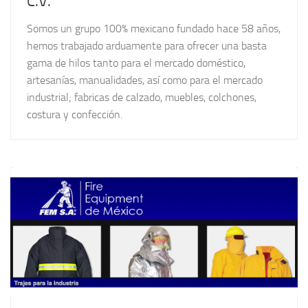
C.V.
Somos un grupo 100% mexicano fundado hace 58 años,
hemos trabajado arduamente para ofrecer una basta
gama de hilos tanto para el mercado doméstico,
artesanías, manualidades, así como para el mercado
industrial; fabricas de calzado, muebles, colchones,
costura y confección.