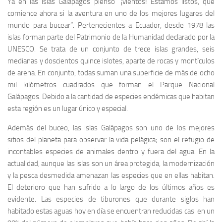
Ya en las islas Galápagos pienso “¡vientos! Estamos listos, que
comience ahora si la aventura en uno de los mejores lugares del
mundo para bucear”. Pertenecientes a Ecuador, desde 1978 las
islas forman parte del Patrimonio de la Humanidad declarado por la
UNESCO. Se trata de un conjunto de trece islas grandes, seis
medianas y doscientos quince islotes, aparte de rocas y montículos
de arena. En conjunto, todas suman una superficie de más de ocho
mil kilómetros cuadrados que forman el Parque Nacional
Galápagos. Debido a la cantidad de especies endémicas que habitan
esta región es un lugar único y especial.
Además del buceo, las islas Galápagos son uno de los mejores
sitios del planeta para observar la vida pelágica; son el refugio de
incontables especies de animales dentro y fuera del agua. En la
actualidad, aunque las islas son un área protegida, la modernización
y la pesca desmedida amenazan las especies que en ellas habitan.
El deterioro que han sufrido a lo largo de los últimos años es
evidente. Las especies de tiburones que durante siglos han
habitado estas aguas hoy en día se encuentran reducidas casi en un