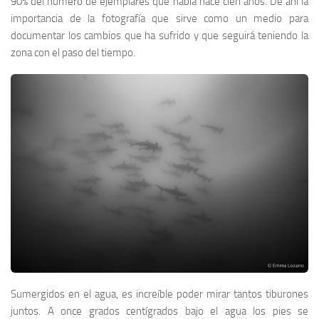
90% del número de ejemplares que había hace cien años. De ahí la
importancia de la fotografía que sirve como un medio para
documentar los cambios que ha sufrido y que seguirá teniendo la
zona con el paso del tiempo.
Sumergidos en el agua, es increíble poder mirar tantos tiburones
juntos. A once grados centígrados bajo el agua los pies se