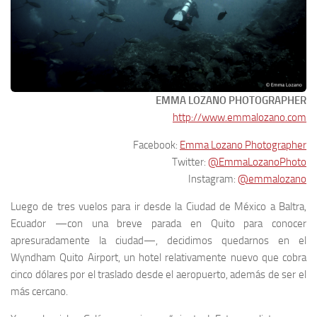
EMMA LOZANO PHOTOGRAPHER
http://www.emmalozano.com
Facebook:
Emma Lozano Photographer
Twitter:
@EmmaLozanoPhoto
Instagram:
@emmalozano
Luego de tres vuelos para ir desde la Ciudad de México a Baltra,
Ecuador —con una breve parada en Quito para conocer
apresuradamente la ciudad—, decidimos quedarnos en el
Wyndham Quito Airport, un hotel relativamente nuevo que cobra
cinco dólares por el traslado desde el aeropuerto, además de ser el
más cercano.