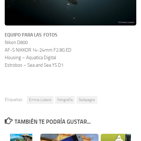
EQUIPO PARA LAS FOTOS
Nikon D800
AF-S NIKKOR 14-24mm F2.8G ED
Housing – Aquatica Digital
Estrobos – Sea and Sea YS D1
Etiquetas:
Emma Lozano
fotografia
Galápagos
TAMBIÉN TE PODRÍA GUSTAR...