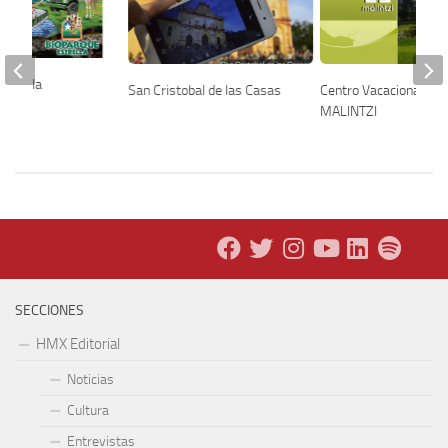
Estrella
San Cristobal de las Casas
Centro Vacacional IM
MALINTZI
SECCIONES
HMX Editorial
Noticias
Cultura
Entrevistas