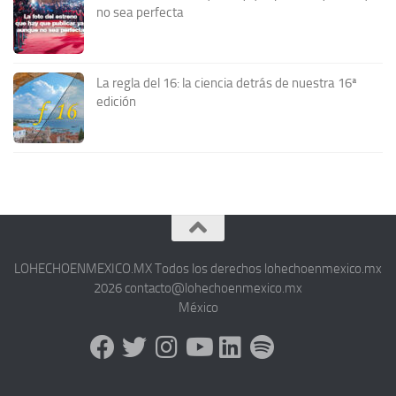
no sea perfecta
La regla del 16: la ciencia detrás de nuestra 16ª
edición
LOHECHOENMEXICO.MX Todos los derechos lohechoenmexico.mx
2026 contacto@lohechoenmexico.mx
México