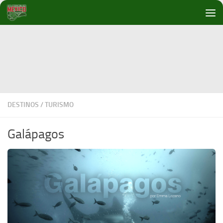
Debajo del contenido
DESTINOS
/
TURISMO
Galápagos