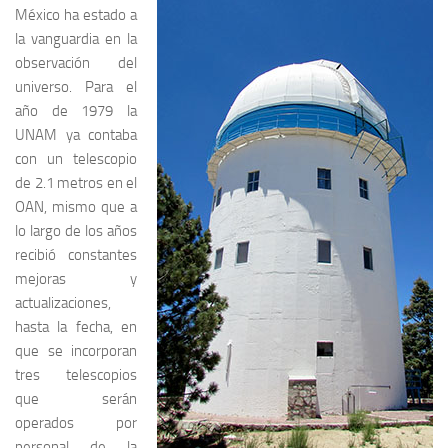
México ha estado a
la vanguardia en la
observación del
universo. Para el
año de 1979 la
UNAM ya contaba
con un telescopio
de 2.1 metros en el
OAN, mismo que a
lo largo de los años
recibió constantes
mejoras y
actualizaciones,
hasta la fecha, en
que se incorporan
tres telescopios
que serán
operados por
personal de la