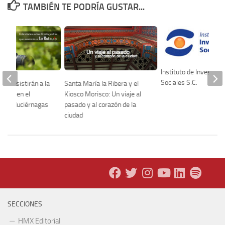
TAMBIÉN TE PODRÍA GUSTAR...
Instituto de Investiga
Sociales S.C.
que asistirán a la
Santa María la Ribera y el
áfica en el
Kiosco Morisco: Un viaje al
e las luciérnagas
pasado y al corazón de la
ciudad
SECCIONES
HMX Editorial