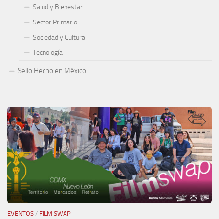
Salud y Bienestar
Sector Primario
Sociedad y Cultura
Tecnología
Sello Hecho en México
EVENTOS
/
FILM SWAP