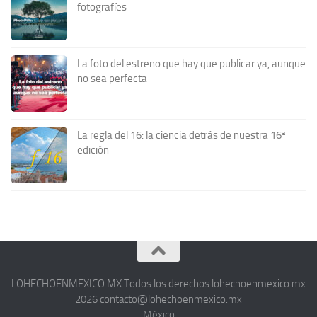
fotografíes
La foto del estreno que hay que publicar ya, aunque
no sea perfecta
La regla del 16: la ciencia detrás de nuestra 16ª
edición
LOHECHOENMEXICO.MX Todos los derechos lohechoenmexico.mx
2026 contacto@lohechoenmexico.mx
México