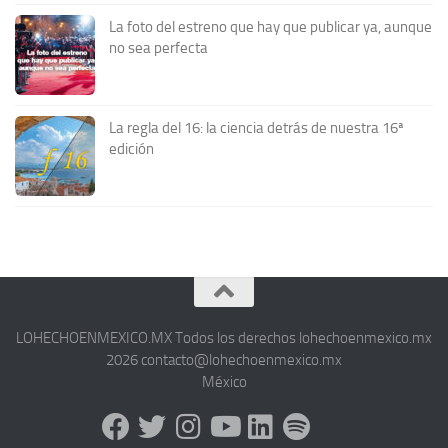
La foto del estreno que hay que publicar ya, aunque
no sea perfecta
La regla del 16: la ciencia detrás de nuestra 16ª
edición
LOHECHOENMEXICO.MX Todos los derechos lohechoenmexico.mx
2026 contacto@lohechoenmexico.mx
México