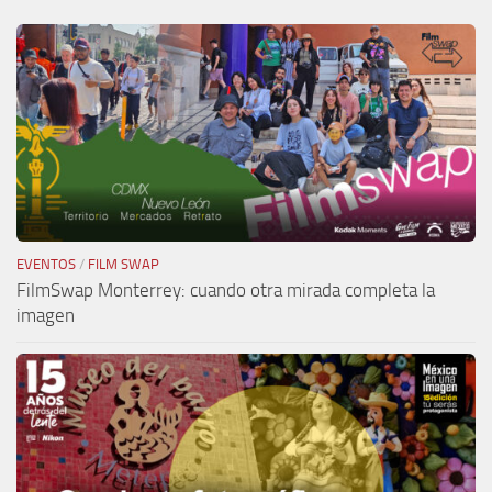
EVENTOS
/
FILM SWAP
FilmSwap Monterrey: cuando otra mirada completa la
imagen