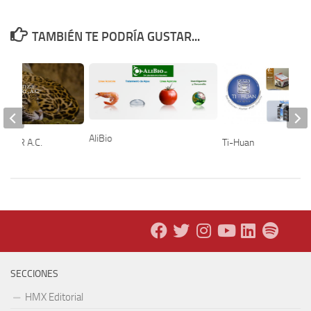
TAMBIÉN TE PODRÍA GUSTAR...
AliBio
AGUAR A.C.
Ti-Huan
SECCIONES
HMX Editorial