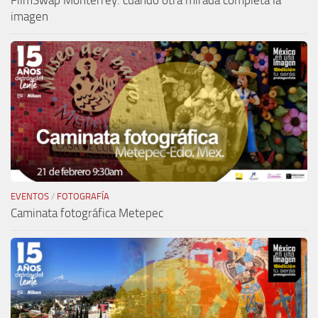
FilmSwap Monterrey: cuando otra mirada completa la
imagen
EVENTOS
/
FOTOGRAFÍA
Caminata fotográfica Metepec