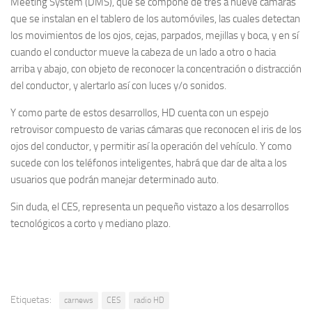
Meeting System (DMS), que se compone de tres a nueve cámaras
que se instalan en el tablero de los automóviles, las cuales detectan
los movimientos de los ojos, cejas, parpados, mejillas y boca, y en sí
cuando el conductor mueve la cabeza de un lado a otro o hacia
arriba y abajo, con objeto de reconocer la concentración o distracción
del conductor, y alertarlo así con luces y/o sonidos.
Y como parte de estos desarrollos, HD cuenta con un espejo
retrovisor compuesto de varias cámaras que reconocen el iris de los
ojos del conductor, y permitir así la operación del vehículo. Y como
sucede con los teléfonos inteligentes, habrá que dar de alta a los
usuarios que podrán manejar determinado auto.
Sin duda, el CES, representa un pequeño vistazo a los desarrollos
tecnológicos a corto y mediano plazo.
Etiquetas:
carnews
CES
radio HD