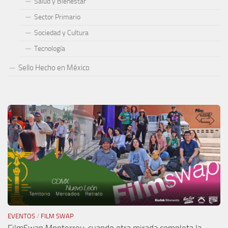
Salud y Bienestar
Sector Primario
Sociedad y Cultura
Tecnología
Sello Hecho en México
EVENTOS
/
FILM SWAP