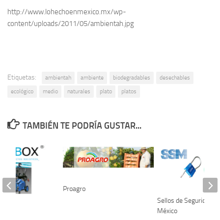
http://www.lohechoenmexico.mx/wp-
content/uploads/2011/05/ambientah.jpg
Etiquetas:
ambientah
ambiente
biodegradables
desechables
ecológico
medio
naturales
plato
platos
TAMBIÉN TE PODRÍA GUSTAR...
Proagro
Sellos de Seguridad e
México