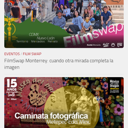
EVENTOS
/
FILM SWAP
FilmSwap Monterrey: cuando otra mirada completa la
imagen