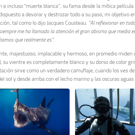
n e incluso “muerte blanca”, su fama desde la mítica película
ispuesto a devorar y destrozar todo a su paso, mi objetivo en 
ción, tal como lo dijo Jacques Cousteau:
“Al reflexionar en tod
siempre me ha llamado la atención el gran abismo que media ent
amos que realmente es”.
te, majestuoso, implacable y hermoso, en promedio miden cu
d, su vientre es completamente blanco y su dorso de color gris
ación sirve como un verdadero camuflaje, cuando los ves des
del sol y desde arriba con el lecho marino y las oscuras aguas