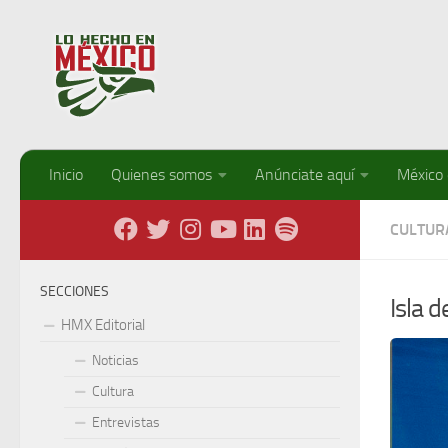
Debajo del contenido
Inicio
Quienes somos
Anúnciate aquí
México
CULTUR
SECCIONES
Isla 
HMX Editorial
Noticias
Cultura
Entrevistas