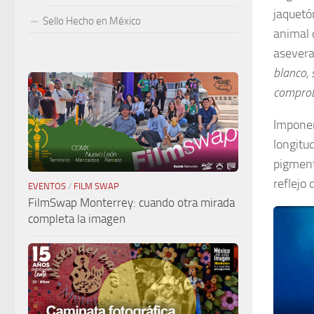
jaquetó
Sello Hecho en México
animal d
asevera
blanco, 
comprob
Imponen
longitu
pigment
reflejo 
EVENTOS
/
FILM SWAP
FilmSwap Monterrey: cuando otra mirada
completa la imagen