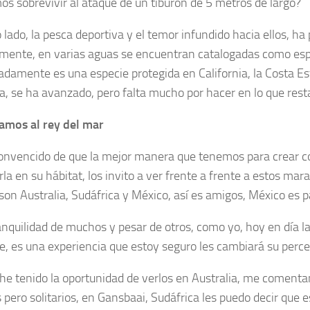
os sobrevivir al ataque de un tiburón de 5 metros de largo?
o lado, la pesca deportiva y el temor infundido hacia ellos,
mente, en varias aguas se encuentran catalogadas como espec
adamente es una especie protegida en California, la Costa Es
ia, se ha avanzado, pero falta mucho por hacer en lo que res
amos al rey del mar
onvencido de que la mejor manera que tenemos para crear con
rla en su hábitat, los invito a ver frente a frente a estos mar
on Australia, Sudáfrica y México, así es amigos, México es p
anquilidad de muchos y pesar de otros, como yo, hoy en día la
e, es una experiencia que estoy seguro les cambiará su perce
he tenido la oportunidad de verlos en Australia, me comenta
 pero solitarios, en Gansbaai, Sudáfrica les puedo decir que e