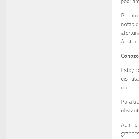
podríam
Por otr
notable
afortun
Austral
Conozc
Estoy c
disfruta
mundo s
Para tr
obstant
Aún no 
grandes