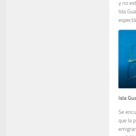
y no es
Isla Gua
espectác
Isla Gu
Se encue
que la 
emigran