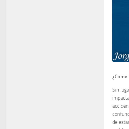
¿Come
Sin lug
impacta
accident
confund
de esta