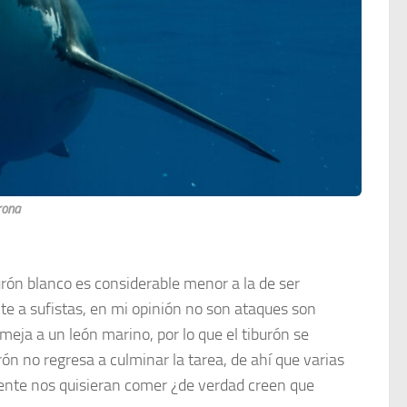
rona
burón blanco es considerable menor a la de ser
te a sufistas, en mi opinión no son ataques son
semeja a un león marino, por lo que el tiburón se
ón no regresa a culminar la tarea, de ahí que varias
mente nos quisieran comer ¿de verdad creen que