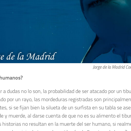
Jorge de la Madrid Co
 humanos?
ar a dudas no lo son, la probabilidad de ser atacado por un ti
do por un rayo, las mordeduras registradas son principalmen
es, si se fijan bien la silueta de un surfista en su tabla se a
e y muerde, al darse cuenta de que no es su alimento el tibur
s historias no resultan en la muerte del ser humano, si real