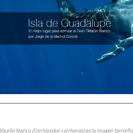
 tiburón blanco
(Carcharodon carcharias)
es la imagen terroríf