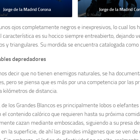
Jorge de la Madrid Corona
Jorge de la Madrid Co
unos ojos completamente negros e inexpresivos, lo cual los ha
al característica es su hocico siempre entreabierto, dejando 
os y triangulares. Su mordida se encuentra catalogada como 
ables depredadores
os decir que no tienen enemigos naturales, se ha document
es, pero se piensa que es más por una competencia por las p
a kilómetros de distancia.
a de los Grandes Blancos es principalmente lobos o elefantes 
 el contenido calórico que requieren hasta su próxima comida
mente cazan mediante emboscadas, siguiendo a su presa des
a en la superficie, de ahí las grandes imágenes que se ven