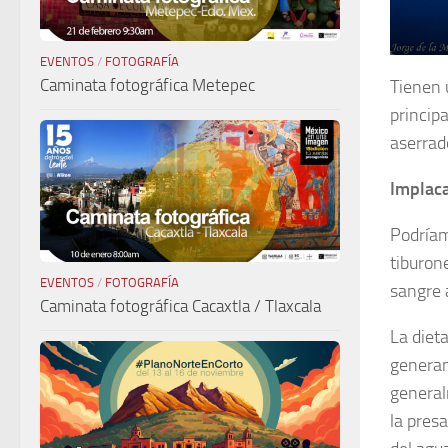
EVENTOS
/
FOTOGRAFÍA
Caminata fotográfica Metepec
Tienen 
princip
aserrad
Implac
Podríam
tiburon
EVENTOS
/
FOTOGRAFÍA
sangre 
Caminata fotográfica Cacaxtla / Tlaxcala
La diet
generan
general
la pres