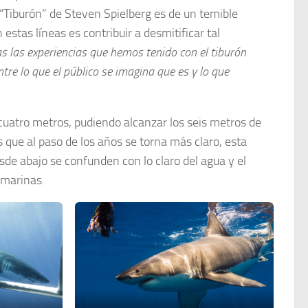
 “Tiburón” de Steven Spielberg es de un temible
estas líneas es contribuir a desmitificar tal
as las experiencias que hemos tenido con el tiburón
re lo que el público se imagina que es y lo que
atro metros, pudiendo alcanzar los seis metros de
 que al paso de los años se torna más claro, esta
de abajo se confunden con lo claro del agua y el
 marinas.