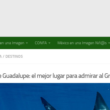
 en una Imagen
CONFA
México en una Imagen Niñ@s
A
/
DESTINOS
de Guadalupe: el mejor lugar para admirar al 