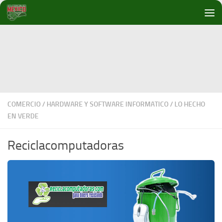
Debajo del contenido
COMERCIO
/
HARDWARE Y SOFTWARE INFORMATICO
/
LO HECHO
EN VERDE
Reciclacomputadoras