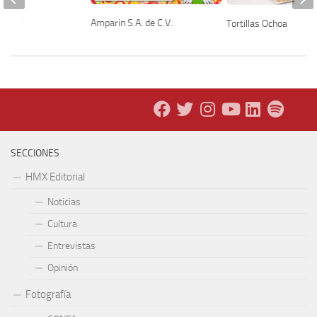
s Pos
Amparin S.A. de C.V.
Tortillas Ochoa
SECCIONES
HMX Editorial
Noticias
Cultura
Entrevistas
Opinión
Fotografía