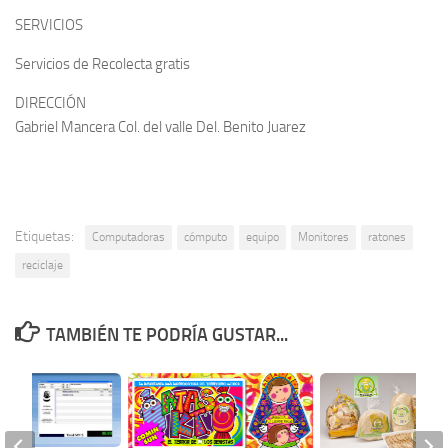
SERVICIOS
Servicios de Recolecta gratis
DIRECCIÓN
Gabriel Mancera Col. del valle Del. Benito Juarez
Etiquetas:
Computadoras
cómputo
equipo
Monitores
ratones
reciclaje
TAMBIÉN TE PODRÍA GUSTAR...