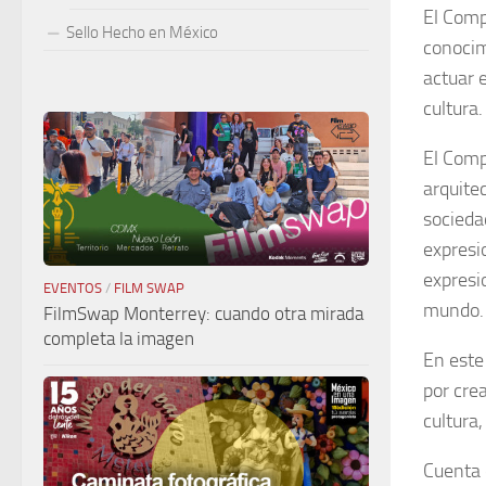
El Compl
Sello Hecho en México
conocim
actuar 
cultura
El Comp
arquite
socieda
expresi
expresi
EVENTOS
/
FILM SWAP
mundo.
FilmSwap Monterrey: cuando otra mirada
completa la imagen
En este
por cre
cultura
Cuenta 