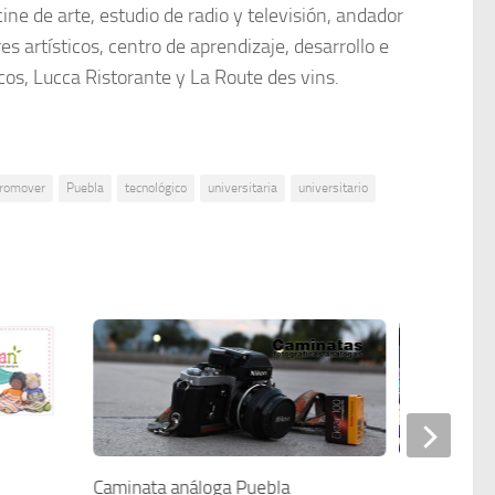
cine de arte, estudio de radio y televisión, andador
res artísticos, centro de aprendizaje, desarrollo e
cos, Lucca Ristorante y La Route des vins.
romover
Puebla
tecnológico
universitaria
universitario
Caminata análoga Puebla
Leopoldo Fl