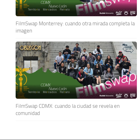
FilmSwap Monterrey: cuando otra mirada completa la
imagen
FilmSwap CDMX: cuando la ciudad se revela en
comunidad