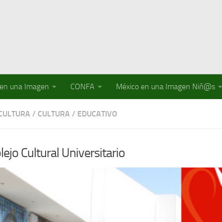
 en una Imagen
CONFA
México en una Imagen Niñ@s
 CULTURA
/
CULTURA
/
EDUCATIVO
ejo Cultural Universitario