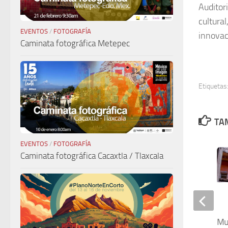
Auditori
cultural
EVENTOS
/
FOTOGRAFÍA
innovac
Caminata fotográfica Metepec
Etiquetas
TAM
EVENTOS
/
FOTOGRAFÍA
Caminata fotográfica Cacaxtla / Tlaxcala
Kids Colors
Mu