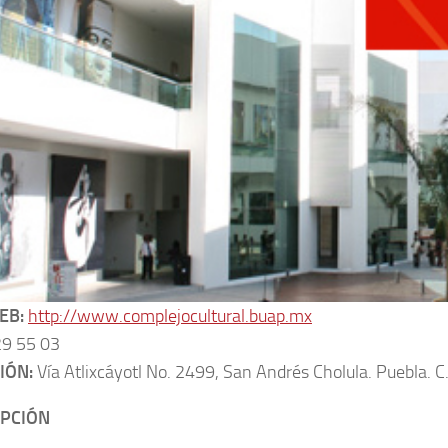
EB:
http://www.complejocultural.buap.mx
9 55 03
IÓN:
Vía Atlixcáyotl No. 2499, San Andrés Cholula. Puebla. 
IPCIÓN