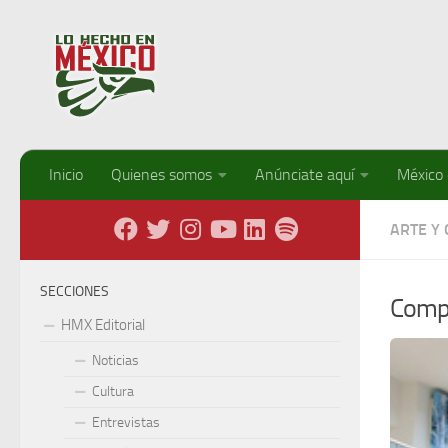
Debajo del contenido
Inicio
Quienes somos
Anúnciate aquí
México
ARTE Y
SECCIONES
Compl
HMX Editorial
Noticias
Cultura
Entrevistas