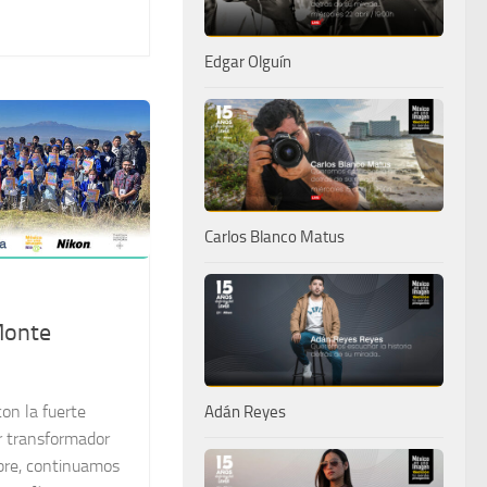
Edgar Olguín
Carlos Blanco Matus
Monte
on la fuerte
Adán Reyes
r transformador
bre, continuamos