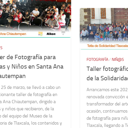
@S
ler de Fotografía para
FOTOGRAFÍA
/
NIÑ@S
as y Niños en Santa Ana
Taller fotográfi
autempan
de la Solidarida
 25 de marzo, se llevó a cabo un
Arrancamos este 202
onante taller de fotografía en
renovada convicción e
a Ana Chiautempan, dirigido a
transformador del art
 y niños que recibieron, de la
ocasión, continuamos 
 del equipo del Museo de la
de fotografía para niñ
ia de Tlaxcala, los contenidos y
Tlaxcala, llegando a T