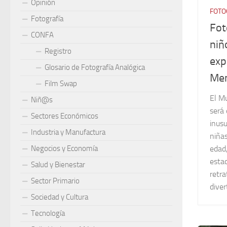
Opinión
FOTO
Fotografía
Fot
CONFA
niñ
Registro
exp
Glosario de Fotografía Analógica
Mem
Film Swap
El M
Niñ@s
será 
Sectores Económicos
inusu
Industria y Manufactura
niñas
Negocios y Economía
edad,
esta
Salud y Bienestar
retra
Sector Primario
diver
Sociedad y Cultura
Tecnología