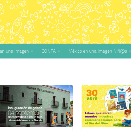
 en una Imagen
CONFA
México en una Imagen Niñ@s