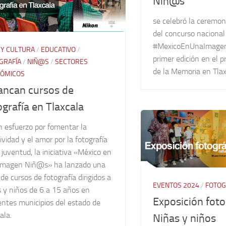
Niñ@s
se celebró la ceremon
del concurso nacional
#MexicoEnUnaImagen
 Y CULTURA
/
EDUCATIVO
/
primer edición en el 
GRAFÍA
/
NIÑ@S
/
SECTORES
de la Memoria en Tla
ÓMICOS
ancan cursos de
ografía en Tlaxcala
n esfuerzo por fomentar la
ividad y el amor por la fotografía
 juventud, la iniciativa «México en
Imagen Niñ@s» ha lanzado una
 de cursos de fotografía dirigidos a
EVENTOS 2024
/
FOTOG
s y niños de 6 a 15 años en
Exposición foto
entes municipios del estado de
ala.
Niñas y niños