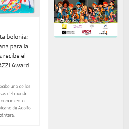
ta bolonia:
ana para la
 recibe el
ZZI Award
ecibe uno de los
osos del mundo
reconocimiento
xicano de Adolfo
cántara.