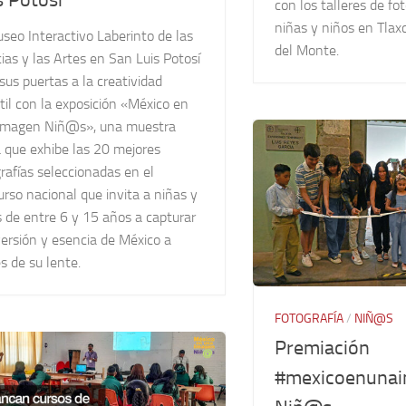
con los talleres de fo
niñas y niños en Tlax
seo Interactivo Laberinto de las
del Monte.
ias y las Artes en San Luis Potosí
sus puertas a la creatividad
til con la exposición «México en
Imagen Niñ@s», una muestra
a que exhibe las 20 mejores
rafías seleccionadas en el
rso nacional que invita a niñas y
 de entre 6 y 15 años a capturar
versión y esencia de México a
s de su lente.
FOTOGRAFÍA
/
NIÑ@S
Premiación
#mexicoenuna