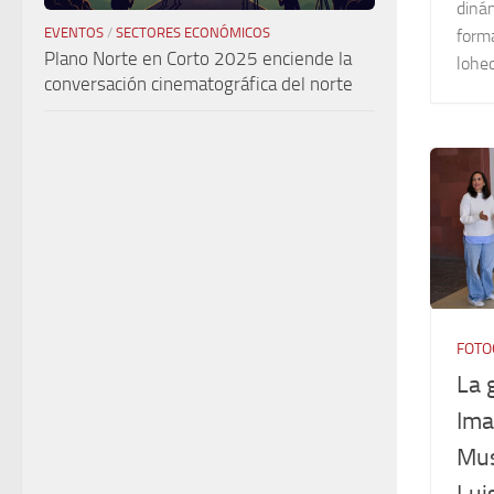
diná
EVENTOS
/
SECTORES ECONÓMICOS
forma
Plano Norte en Corto 2025 enciende la
lohe
conversación cinematográfica del norte
FOTO
La 
Ima
Mus
Lui