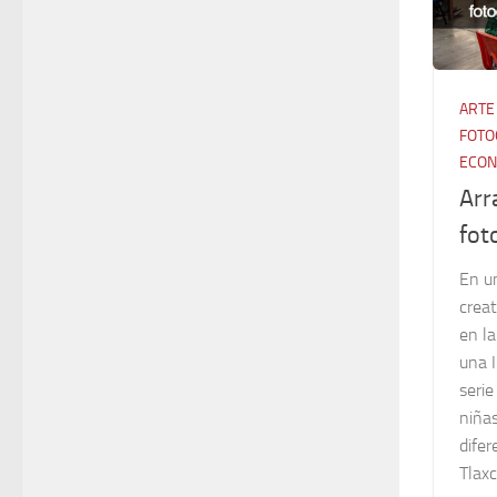
ARTE
FOTO
ECON
Arr
fot
En u
creat
en la
una 
serie
niña
difer
Tlaxc