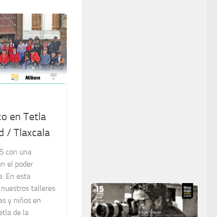
co en Tetla
d / Tlaxcala
5 con una
n el poder
e. En esta
nuestros talleres
as y niños en
etla de la