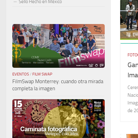
Sello Hecho en México
FOTO
Gan
Ima
EVENTOS
/
FILM SWAP
FilmSwap Monterrey: cuando otra mirada
Cere
completa la imagen
Naci
Imag
de 2