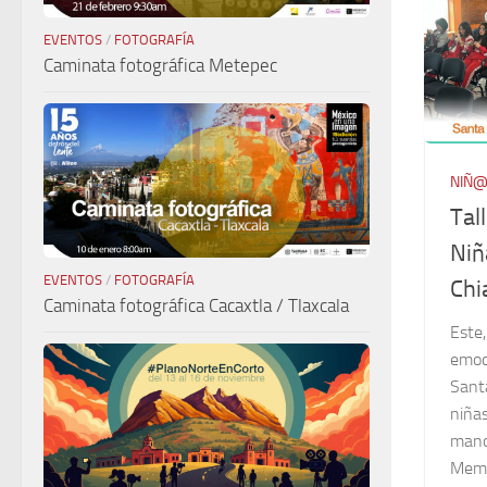
EVENTOS
/
FOTOGRAFÍA
Caminata fotográfica Metepec
NIÑ
Tal
Niñ
EVENTOS
/
FOTOGRAFÍA
Chi
Caminata fotográfica Cacaxtla / Tlaxcala
Este,
emoci
Sant
niñas
mano
Memor