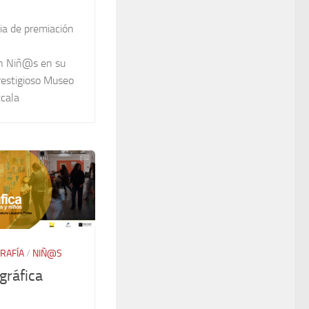
ia de premiación
 Niñ@s en su
prestigioso Museo
xcala
RAFÍA
/
NIÑ@S
gráfica