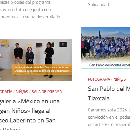
micas propias del programa
Solidaridad…
tivo en foto que junto con
choenmexico se ha desarrollado
FOTOGRAFÍA
/
NIÑ@S
San Pablo del 
GRAFÍA
/
NIÑ@S
/
SALA DE PRENSA
Tlaxcala
galería «México en una
Cerramos este 2024 c
gen Niños» llega al
convicción en el pode
eo Laberinto en San
del arte. Este noviem
s Potosí