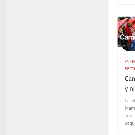
EVEN
SECT
Cam
y n
La ci
Memo
una 
peque