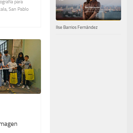
tografía para
cala, San Pablo
Ilse Barrios Fernández
imagen