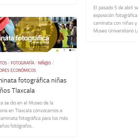
El pasado 5 de abril s
exposición fotográfica
caminata con niñas y 
Museo Universitario L
TOS
/
FOTOGRAFÍA
/
NIÑ@S
/
ORES ECONÓMICOS
inata fotográfica niñas
iños Tlaxcala
ta se dio en el Museo de la
ria en Tlaxcala convocamos a
caminata fotográfica para los más
ños fotógrafos...