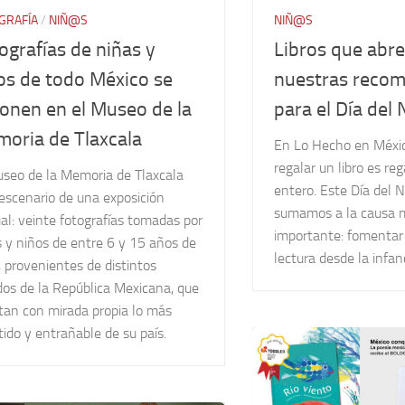
GRAFÍA
/
NIÑ@S
NIÑ@S
ografías de niñas y
Libros que abr
os de todo México se
nuestras reco
onen en el Museo de la
para el Día del 
oria de Tlaxcala
En Lo Hecho en Méxi
regalar un libro es re
useo de la Memoria de Tlaxcala
entero. Este Día del 
escenario de una exposición
sumamos a la causa 
al: veinte fotografías tomadas por
importante: fomentar 
 y niños de entre 6 y 15 años de
lectura desde la infan
 provenientes de distintos
dos de la República Mexicana, que
tan con mirada propia lo más
tido y entrañable de su país.