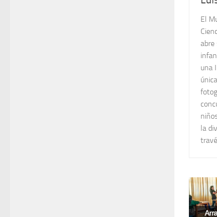
El Mu
Cienc
abre 
infan
una 
únic
fotog
concu
niños
la di
travé