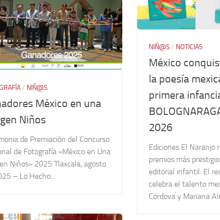
NIÑ@S
/
NOTICIAS
México conquis
la poesía mexic
GRAFÍA
/
NIÑ@S
primera infancia
adores México en una
BOLOGNARAGA
gen Niños
2026
monia de Premiación del Concurso
Ediciones El Naranjo r
onal de Fotografía «México en Una
premios más prestigi
en Niños» 2025 Tlaxcala, agosto
editorial infantil. El 
025 – Lo Hecho...
celebra el talento me
Córdova y Mariana Al