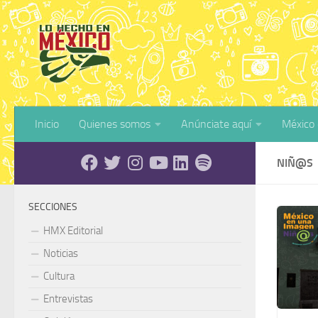
Debajo del contenido
Inicio
Quienes somos
Anúnciate aquí
México
NIÑ@S
SECCIONES
HMX Editorial
Noticias
Cultura
Entrevistas