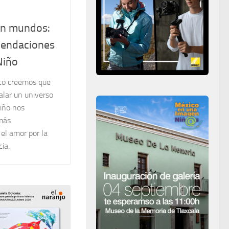
en mundos:
mendaciones
Niño
co creemos que
galar un universo
Niño nos
más
el amor por la
cia.