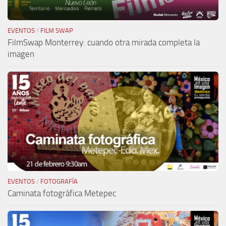
EVENTOS
/
FILM SWAP
FilmSwap Monterrey: cuando otra mirada completa la
imagen
EVENTOS
/
FOTOGRAFÍA
Caminata fotográfica Metepec