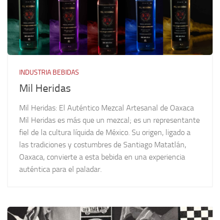
INDUSTRIA BEBIDAS
Mil Heridas
Mil Heridas: El Auténtico Mezcal Artesanal de Oaxaca
Mil Heridas es más que un mezcal; es un representante
fiel de la cultura líquida de México. Su origen, ligado a
las tradiciones y costumbres de Santiago Matatlán,
Oaxaca, convierte a esta bebida en una experiencia
auténtica para el paladar.