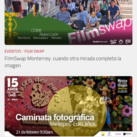
EVENTOS
/
FILM SWAP
FilmSwap Monterrey: cuando otra mirada completa la
imagen