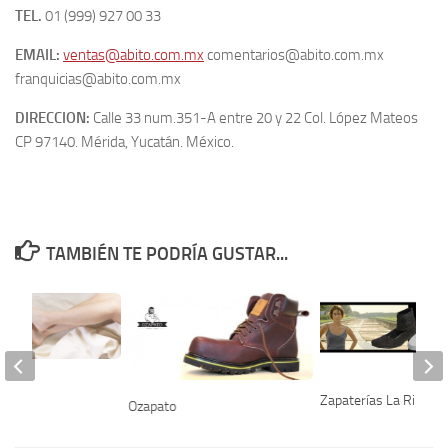
TEL.
01 (999) 927 00 33
EMAIL:
ventas@abito.com.mx
comentarios@abito.com.mx
franquicias@abito.com.mx
DIRECCION:
Calle 33 num.351-A entre 20 y 22 Col. López Mateos
CP 97140. Mérida, Yucatán. México.
TAMBIÉN TE PODRÍA GUSTAR...
Finas
Zapaterías La Ribera
Ozapato