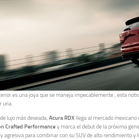
nterior es una joya que se maneja impecablemente , esta not
r una.
de lujo más deseada,
Acura RDX
llega al mercado mexicano c
on Crafted Performance
y marca el debut de la próxima gen
a y agresiva para combinar con su SUV de alto rendimiento y l