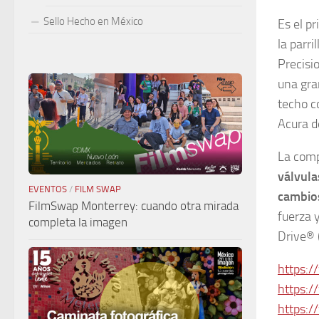
Sello Hecho en México
Es el p
la parr
Precisi
una gra
techo c
Acura d
La comp
válvula
EVENTOS
/
FILM SWAP
cambios
FilmSwap Monterrey: cuando otra mirada
fuerza 
completa la imagen
Drive® 
https:
https:
https: