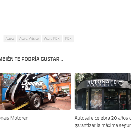
:
Acura
Acura México
Acura RDX
RDX
BIÉN TE PODRÍA GUSTAR...
onais Motoren
Autosafe celebra 20 años 
garantizar la máxima segu