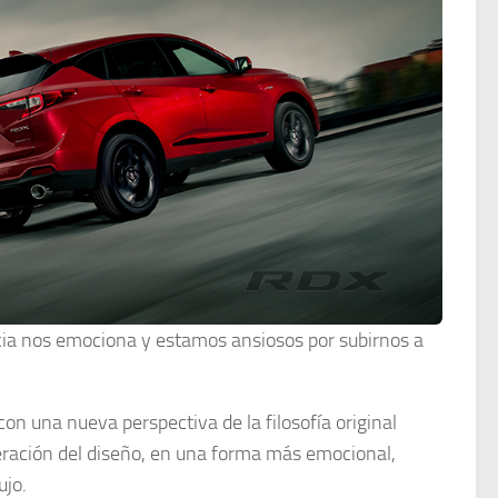
icia nos emociona y estamos ansiosos por subirnos a
on una nueva perspectiva de la filosofía original
eración del diseño, en una forma más emocional,
ujo.