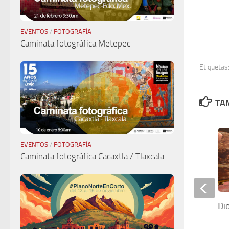
EVENTOS
/
FOTOGRAFÍA
Caminata fotográfica Metepec
Etiquetas
TAM
EVENTOS
/
FOTOGRAFÍA
Caminata fotográfica Cacaxtla / Tlaxcala
Mercedes-Benz GLB es mexicana
Di