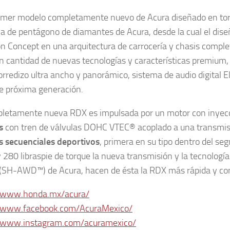
rimer modelo completamente nuevo de Acura diseñado en tor
illa de pentágono de diamantes de Acura, desde la cual el dis
on Concept en una arquitectura de carrocería y chasis compl
n cantidad de nuevas tecnologías y características premium, 
orredizo ultra ancho y panorámico, sistema de audio digital E
e próxima generación.
letamente nueva RDX es impulsada por un motor con inyecc
s
con tren de válvulas DOHC VTEC® acoplado a una transmisi
 secuenciales deportivos
, primera en su tipo dentro del s
y 280 libraspie de torque la nueva transmisión y la tecnolo
(SH-AWD™) de Acura, hacen de ésta la RDX más rápida y con m
//www.honda.mx/acura/
//www.facebook.com/AcuraMexico/
//www.instagram.com/acuramexico/