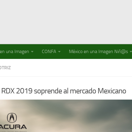
 en una Imagen
CONFA
México en una Imagen Niñ@s
TRIZ
 RDX 2019 soprende al mercado Mexicano