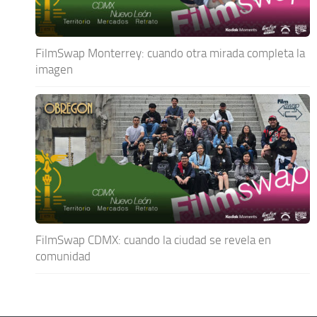
FilmSwap Monterrey: cuando otra mirada completa la
imagen
FilmSwap CDMX: cuando la ciudad se revela en
comunidad