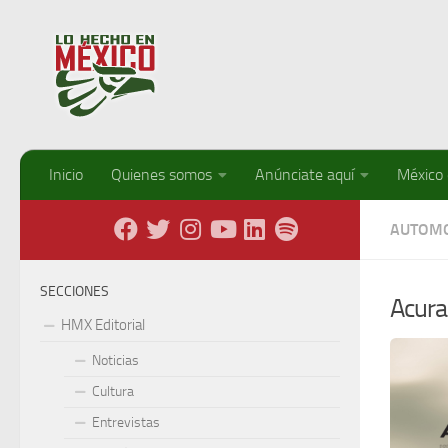
Debajo del contenido
Inicio
Quienes somos
Anúnciate aquí
México
AUTOMO
SECCIONES
Acura
HMX Editorial
Noticias
Cultura
Entrevistas