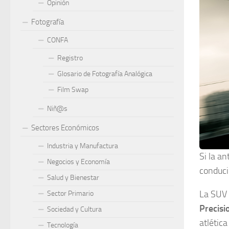
Opinión
Fotografía
CONFA
Registro
Glosario de Fotografía Analógica
Film Swap
Niñ@s
Sectores Económicos
Industria y Manufactura
Si la a
Negocios y Economía
conduci
Salud y Bienestar
La SUV 
Sector Primario
Precisi
Sociedad y Cultura
atlétic
Tecnología