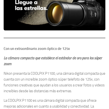
Con un extraordinario zoom óptico de 125x
La cámara compacta que establece el estándar de oro para los súper
zoom
Nikon presenta la COOLPIX P1100, una cámara digital compacta que
cuenta con un increíble zoom óptico súper telefoto de 125x, con
funciones creativas que ayudan a los usuarios a crear fotos y videos
increíbles desde las distancias más extremas.
La COOLPIX P1100 es una cámara digital compacta que ofrece
mejoras adicionales en cuanto a usabilidad y conectividad. La