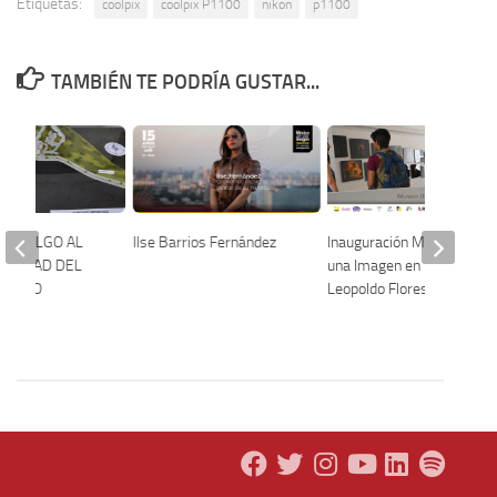
Etiquetas:
coolpix
coolpix P1100
nikon
p1100
TAMBIÉN TE PODRÍA GUSTAR...
 HIDALGO AL
Ilse Barrios Fernández
Inauguración México en
CIUDAD DEL
una Imagen en Museo
IENTO
Leopoldo Flores