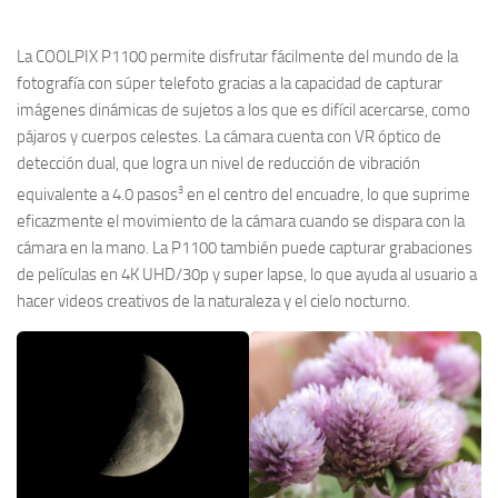
La COOLPIX P1100 permite disfrutar fácilmente del mundo de la
fotografía con súper telefoto gracias a la capacidad de capturar
imágenes dinámicas de sujetos a los que es difícil acercarse, como
pájaros y cuerpos celestes. La cámara cuenta con VR óptico de
detección dual, que logra un nivel de reducción de vibración
3
equivalente a 4.0 pasos
en el centro del encuadre, lo que suprime
eficazmente el movimiento de la cámara cuando se dispara con la
cámara en la mano. La P1100 también puede capturar grabaciones
de películas en 4K UHD/30p y super lapse, lo que ayuda al usuario a
hacer videos creativos de la naturaleza y el cielo nocturno.