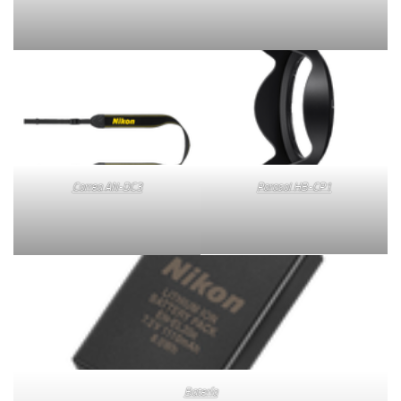
Correa AN-DC3
Parasol HB-CP1
Batería