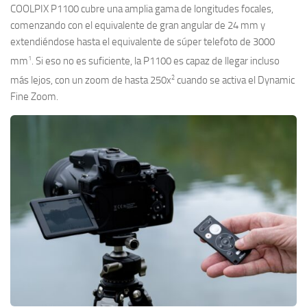
COOLPIX P1100 cubre una amplia gama de longitudes focales,
comenzando con el equivalente de gran angular de 24 mm y
extendiéndose hasta el equivalente de súper telefoto de 3000
1
mm
. Si eso no es suficiente, la P1100 es capaz de llegar incluso
2
más lejos, con un zoom de hasta 250x
cuando se activa el Dynamic
Fine Zoom.