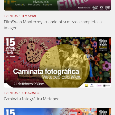
EVENTOS
/
FILM SWAP
FilmSwap Monterrey: cuando otra mirada completa la
imagen
EVENTOS
/
FOTOGRAFÍA
Caminata fotográfica Metepec