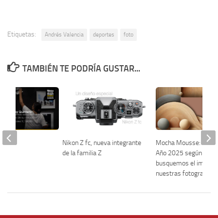
Etiquetas:
Andrés Valencia
deportes
foto
TAMBIÉN TE PODRÍA GUSTAR...
tero
Nikon Z fc, nueva integrante
Mocha Mousse: El Col
de la familia Z
Año 2025 según Pant
busquemos el impact
nuestras fotografías