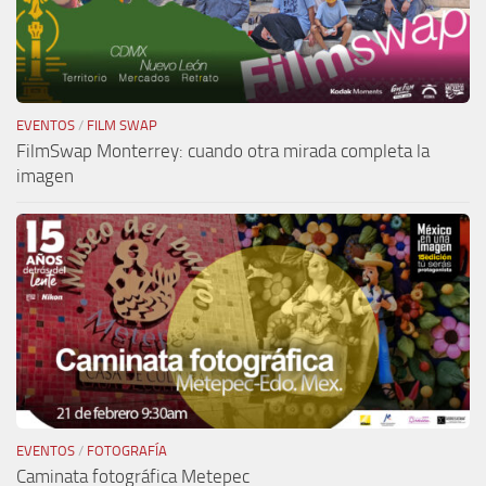
EVENTOS
/
FILM SWAP
FilmSwap Monterrey: cuando otra mirada completa la
imagen
EVENTOS
/
FOTOGRAFÍA
Caminata fotográfica Metepec