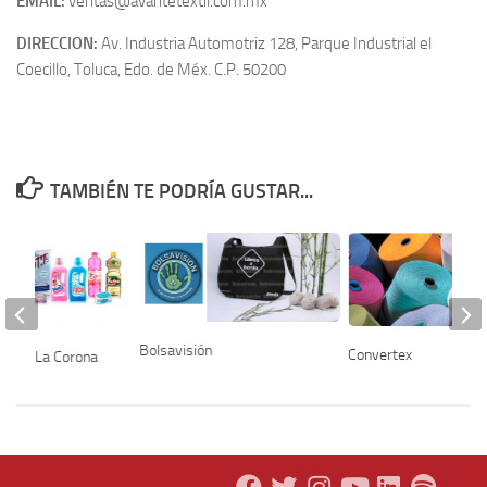
EMAIL:
ventas@avantetextil.com.mx
DIRECCION:
Av. Industria Automotriz 128, Parque Industrial el
Coecillo, Toluca, Edo. de Méx. C.P. 50200
TAMBIÉN TE PODRÍA GUSTAR...
Bolsavisión
Convertex
 Jabón La Corona