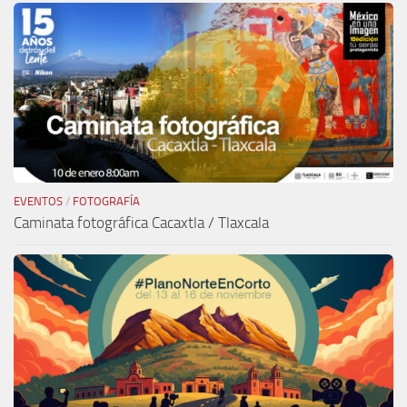
EVENTOS
/
FOTOGRAFÍA
Caminata fotográfica Cacaxtla / Tlaxcala