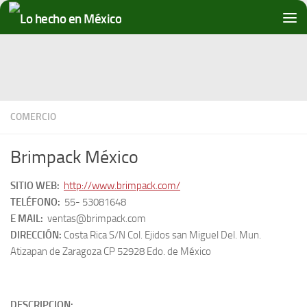
Debajo del contenido
COMERCIO
Brimpack México
SITIO WEB:
http://www.brimpack.com/
TELÉFONO:
55- 53081648
E MAIL:
ventas@brimpack.com
DIRECCIÓN:
Costa Rica S/N Col. Ejidos san Miguel Del. Mun.
Atizapan de Zaragoza CP 52928 Edo. de México
DESCRIPCION: