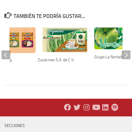
TAMBIÉN TE PODRÍA GUSTAR...
Grupo La Norteñita
Zucarmex S.A. de C.V.
 DE LA
SECCIONES