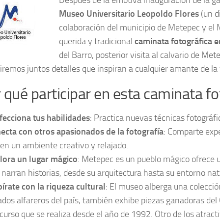
Después de la emotiva inauguración de la 
Museo Universitario Leopoldo Flores
(un di
colaboración del municipio de Metepec y el 
querida y tradicional
caminata fotográfica 
del Barro, posterior visita al calvario de M
iremos juntos detalles que inspiran a cualquier amante de la 
 qué participar en esta caminata fo
fecciona tus habilidades
: Practica nuevas técnicas fotográf
ecta con otros apasionados de la fotografía
: Comparte expe
 en un ambiente creativo y relajado.
lora un lugar mágico
: Metepec es un pueblo mágico ofrece u
 narran historias, desde su arquitectura hasta su entorno nat
pírate con la riqueza cultural
: El museo alberga una colecció
ados alfareros del país, también exhibe piezas ganadoras del 
curso que se realiza desde el año de 1992. Otro de los atract