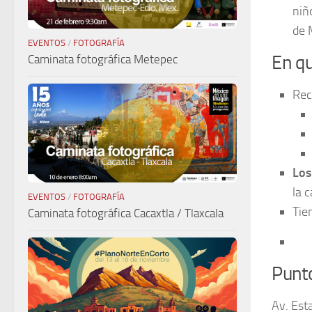
niñ
de 
EVENTOS
/
FOTOGRAFÍA
En qu
Caminata fotográfica Metepec
Rec
Los
la 
EVENTOS
/
FOTOGRAFÍA
Tie
Caminata fotográfica Cacaxtla / Tlaxcala
Punto
Av. Est