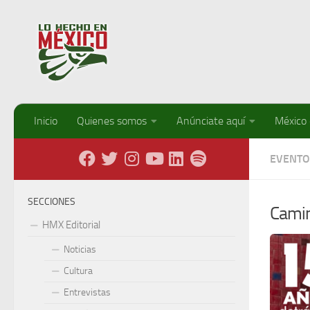
Debajo del contenido
Inicio
Quienes somos
Anúnciate aquí
México
EVENTO
SECCIONES
Camin
HMX Editorial
Noticias
Cultura
Entrevistas