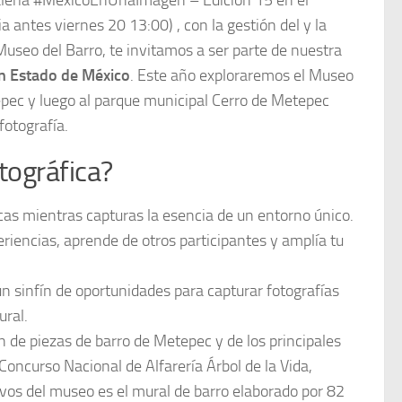
galería #MéxicoEnUnaImagen – Edición 15 en el
a antes viernes 20 13:00) , con la gestión del y la
Museo del Barro, te invitamos a ser parte de nuestra
en Estado de México
. Este año exploraremos el Museo
etepec y luego al parque municipal Cerro de Metepec
fotografía.
tográfica?
icas mientras capturas la esencia de un entorno único.
riencias, aprende de otros participantes y amplía tu
n sinfín de oportunidades para capturar fotografías
ural.
n de piezas de barro de Metepec y de los principales
Concurso Nacional de Alfarería Árbol de la Vida,
ivos del museo es el mural de barro elaborado por 82