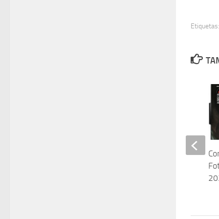
Etiquetas
TAM
Alfredo Moreno
Co
Fo
20