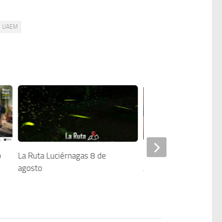
UAEM
o
La Ruta Luciérnagas 8 de
Mocha Mousse: El Colo
agosto
Año 2025 según Pant
busquemos el impact
nuestras fotografías