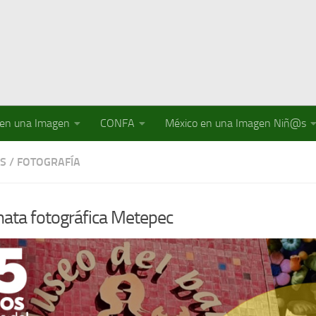
 en una Imagen
CONFA
México en una Imagen Niñ@s
S
/
FOTOGRAFÍA
ata fotográfica Metepec