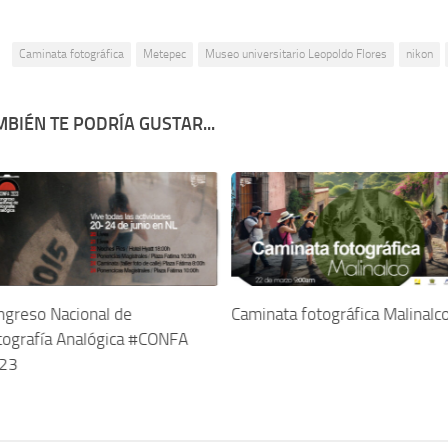
:
Caminata fotográfica
Metepec
Museo universitario Leopoldo Flores
nikon
BIÉN TE PODRÍA GUSTAR...
ngreso Nacional de
Caminata fotográfica Malinalc
tografía Analógica #CONFA
23