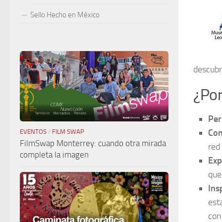
Sello Hecho en México
descubr
¿Por
Per
Con
EVENTOS
/
FILM SWAP
FilmSwap Monterrey: cuando otra mirada
red
completa la imagen
Exp
que
Ins
est
con