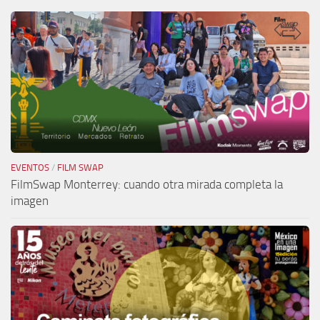
EVENTOS
/
FILM SWAP
FilmSwap Monterrey: cuando otra mirada completa la
imagen