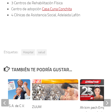
3 Centros de Rehabilitación Física
Centro de adopción
Casa Cuna Conchita
4 Clínicas de Asistencia Social, Adelaida Lafón
Etiquetas:
Hospital
salud
TAMBIÉN TE PODRÍA GUSTAR...
activa S.A. de C.V.
ZUUM
Ah kim pech Empresa 