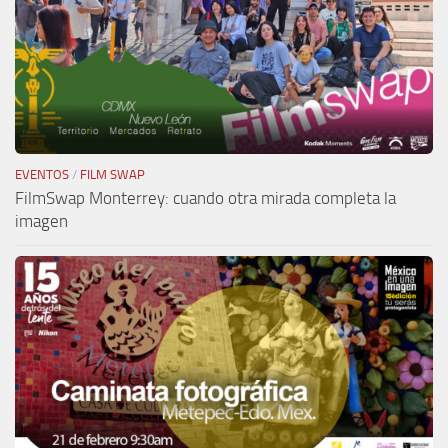
EVENTOS
/
FILM SWAP
FilmSwap Monterrey: cuando otra mirada completa la
imagen