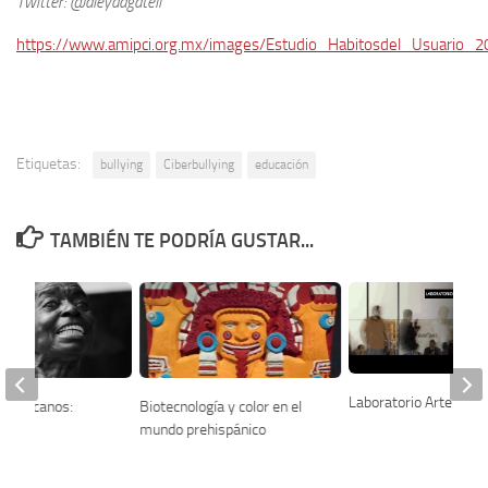
Twitter: @aleydagatell
https://www.amipci.org.mx/images/Estudio_Habitosdel_Usuario_2
Etiquetas:
bullying
Ciberbullying
educación
TAMBIÉN TE PODRÍA GUSTAR...
Laboratorio Arte Ala
 mexicanos:
Biotecnología y color en el
erra
mundo prehispánico