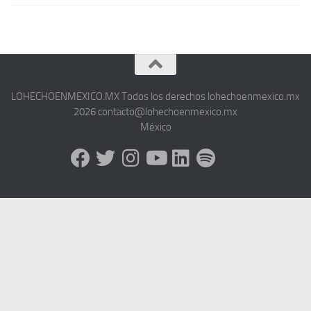
LOHECHOENMEXICO.MX Todos los derechos lohechoenmexico.mx
2026 contacto@lohechoenmexico.mx
México