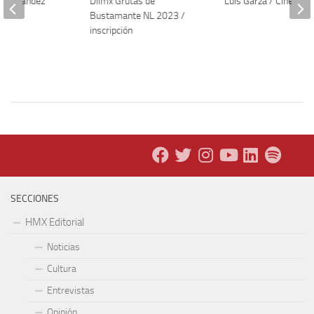
os Fernández
Dilmx Grutas de
Luis Garza / Cineasta
Bustamante NL 2023 /
inscripción
SECCIONES
HMX Editorial
Noticias
Cultura
Entrevistas
Opinión