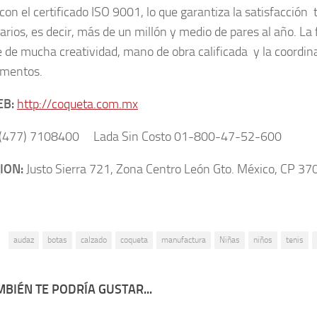
on el certificado ISO 9001, lo que garantiza la satisfacción t
iarios, es decir, más de un millón y medio de pares al año. L
e de mucha creatividad, mano de obra calificada y la coordi
amentos.
EB:
http://coqueta.com.mx
(477) 7108400 Lada Sin Costo 01-800-47-52-600
ION:
Justo Sierra 721, Zona Centro León Gto. México, CP 37
:
audaz
botas
calzado
coqueta
manufactura
Niñas
niños
tenis
BIÉN TE PODRÍA GUSTAR...