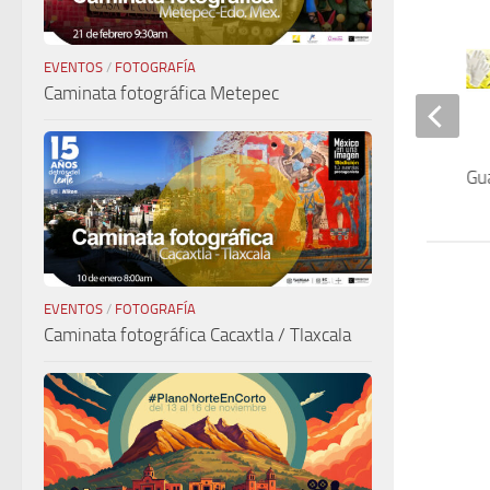
EVENTOS
/
FOTOGRAFÍA
Caminata fotográfica Metepec
Textiluz
Gu
EVENTOS
/
FOTOGRAFÍA
Caminata fotográfica Cacaxtla / Tlaxcala