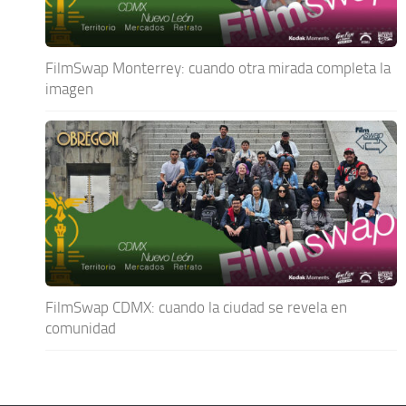
FilmSwap Monterrey: cuando otra mirada completa la
imagen
FilmSwap CDMX: cuando la ciudad se revela en
comunidad