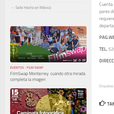
Cuenta c
Sello Hecho en México
pares d
requier
depart
PAG.W
TEL.
52
DIRECC
EVENTOS
/
FILM SWAP
FilmSwap Monterrey: cuando otra mirada
completa la imagen
Etiquetas
TAM