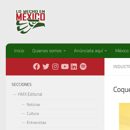
Debajo del contenido
Inicio
Quienes somos
Anúnciate aquí
México
INDUSTR
SECCIONES
Coque
HMX Editorial
Noticias
Cultura
Entrevistas