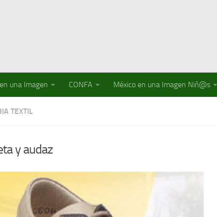
 en una Imagen
CONFA
México en una Imagen Niñ@s
IA TEXTIL
ta y audaz