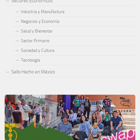
Sectores Económicos
Industria y Manufactura
Negocios y Economía
Salud y Bienestar
Sector Primario
Sociedad y Cultura
Tecnología
Sello Hecho en México