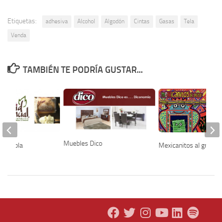
Etiquetas:
adhesiva
Alcohol
Algodón
Cintas
Gasas
Tela
Venda
TAMBIÉN TE PODRÍA GUSTAR...
Muebles Dico
l Puebla
Mexicanitos al grito