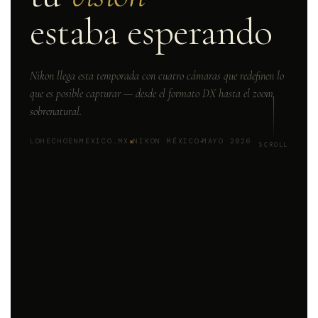
estaba esperando
Nikon llega esta temporada con cuatro cámaras que redefinen lo
que es posible capturar — desde el formato DX hasta el zoom
sobrenatural.
×
·
LOHECHOENMEXICO.MX
NIKON MÉXICO
MAYO 2026
SCROLL