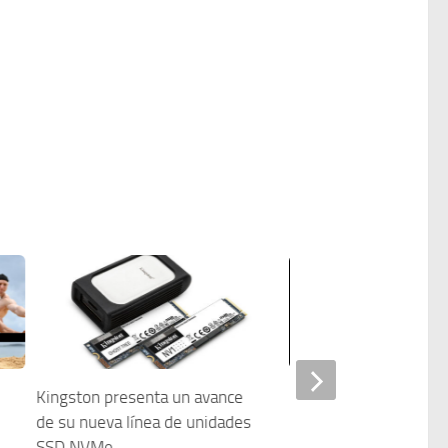
Kingston presenta un avance
Nikon lanza la versión
de su nueva línea de unidades
NX Field
SSD NVMe