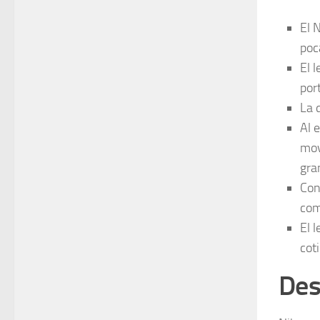
El 
poc
El 
por
La 
Al 
mov
gra
Con
com
El 
cot
Des