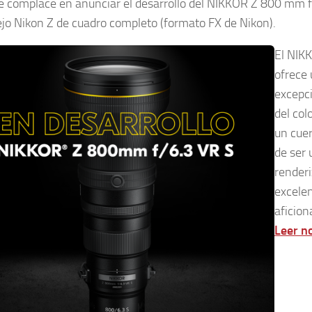
e complace en anunciar el desarrollo del NIKKOR Z 800 mm f/
ejo Nikon Z de cuadro completo (formato FX de Nikon).
El NIK
ofrece 
excepci
del col
un cuer
de ser 
renderi
excelen
aficion
Leer n