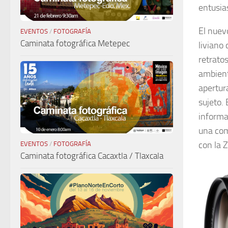
entusia
El nuev
EVENTOS
/
FOTOGRAFÍA
Caminata fotográfica Metepec
liviano
retrato
ambient
apertur
sujeto. 
informa
una com
con la Z
EVENTOS
/
FOTOGRAFÍA
Caminata fotográfica Cacaxtla / Tlaxcala