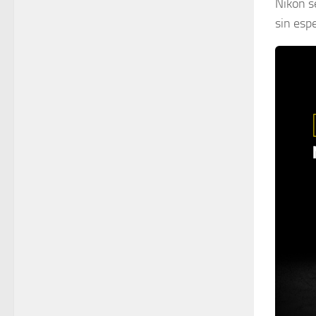
Nikon s
sin esp