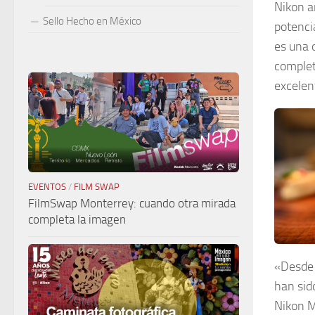
Nikon a
Sello Hecho en México
potenci
es una 
complet
excelen
EVENTOS
/
FILM SWAP
FilmSwap Monterrey: cuando otra mirada
completa la imagen
«Desde 
han sid
Nikon M