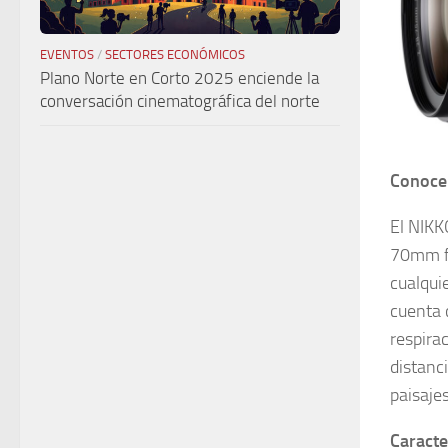
EVENTOS
/
SECTORES ECONÓMICOS
Plano Norte en Corto 2025 enciende la
conversación cinematográfica del norte
Conoce 
El NIKK
70mm f/
cualqui
cuenta 
respira
distanc
paisaje
Caracte