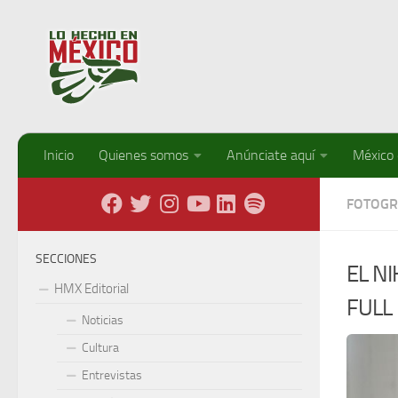
Debajo del contenido
Inicio
Quienes somos
Anúnciate aquí
México
FOTOGR
SECCIONES
EL N
HMX Editorial
FULL
Noticias
Cultura
Entrevistas