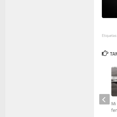
Etiquetas
TAM
Museo de Arte de Querétaro
Mi
presenta «De crimen y sin
fe
castigo»