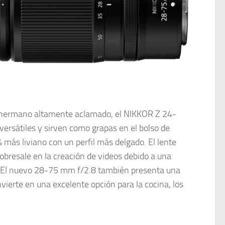
 hermano altamente aclamado, el NIKKOR Z 24-
rsátiles y sirven como grapas en el bolso de
más liviano con un perfil más delgado. El lente
obresale en la creación de videos debido a una
o. El nuevo 28-75 mm f/2.8 también presenta una
vierte en una excelente opción para la cocina, los