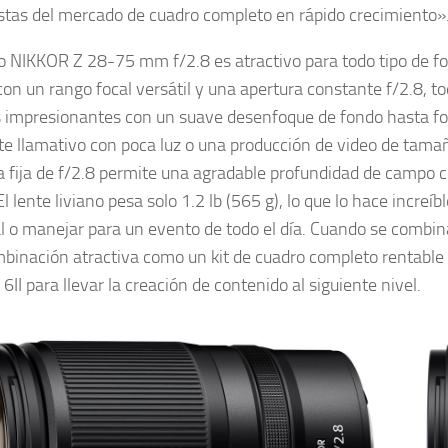
stas del mercado de cuadro completo en rápido crecimiento»
o NIKKOR Z 28-75 mm f/2.8 es atractivo para todo tipo de fo
 con un rango focal versátil y una apertura constante f/2.8, t
s impresionantes con un suave desenfoque de fondo hasta fo
e llamativo con poca luz o una producción de video de tamañ
a fija de f/2.8 permite una agradable profundidad de campo c
El lente liviano pesa solo 1.2 lb (565 g), lo que lo hace incr
l o manejar para un evento de todo el día. Cuando se combi
binación atractiva como un kit de cuadro completo rentable y
 6II para llevar la creación de contenido al siguiente nivel.