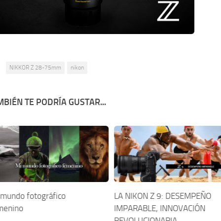
:
NIKKOR Z 28-75mm
nikon
BIÉN TE PODRÍA GUSTAR...
 mundo fotográfico
LA NIKON Z 9: DESEMPEÑO
menino
IMPARABLE, INNOVACIÓN
REVOLUCIONARIA