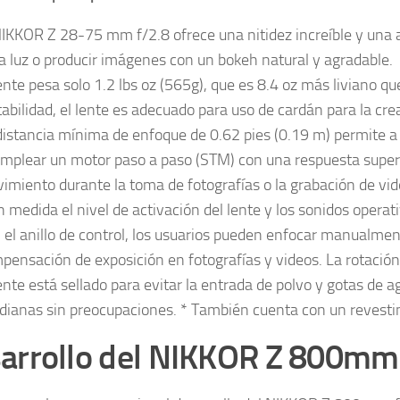
NIKKOR Z 28-75 mm f/2.8 ofrece una nitidez increíble y una ap
a luz o producir imágenes con un bokeh natural y agradable.
lente pesa solo 1.2 lbs oz (565g), que es 8.4 oz más livian
tabilidad, el lente es adecuado para uso de cardán para la cr
distancia mínima de enfoque de 0.62 pies (0.19 m) permite a l
emplear un motor paso a paso (STM) con una respuesta superio
imiento durante la toma de fotografías o la grabación de v
n medida el nivel de activación del lente y los sonidos operat
 el anillo de control, los usuarios pueden enfocar manualmente
pensación de exposición en fotografías y videos. La rotación
lente está sellado para evitar la entrada de polvo y gotas de 
idianas sin preocupaciones. * También cuenta con un revestimi
arrollo del NIKKOR Z 800mm 