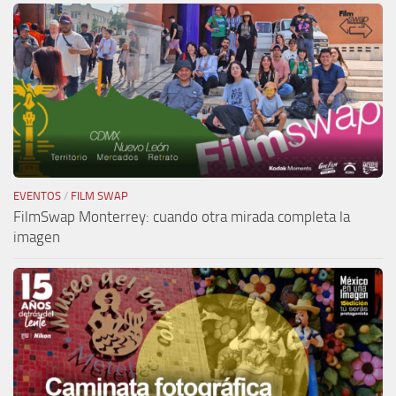
EVENTOS
/
FILM SWAP
FilmSwap Monterrey: cuando otra mirada completa la
imagen