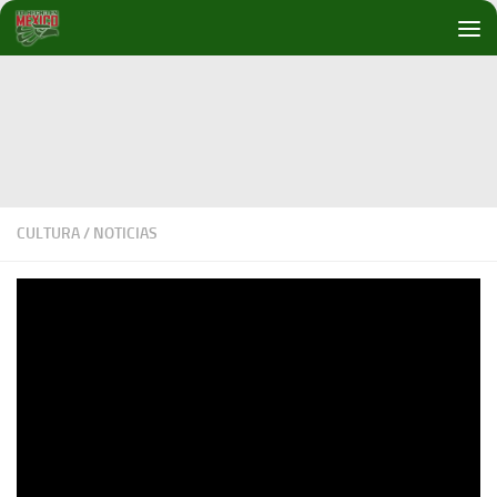
Debajo del contenido
CULTURA
/
NOTICIAS
El Nobel de Literatura para Annie
Ernaux