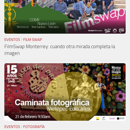
EVENTOS
/
FILM SWAP
FilmSwap Monterrey: cuando otra mirada completa la
imagen
EVENTOS
/
FOTOGRAFÍA