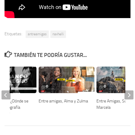
Etiquetas:
antreamigas
naxhelli
TAMBIÉN TE PODRÍA GUSTAR...
egro / ¿Dónde se
Entre amigas, Alma y Zulma
Entre Amigas, Susana
a fotografía
Marcela
ánea?