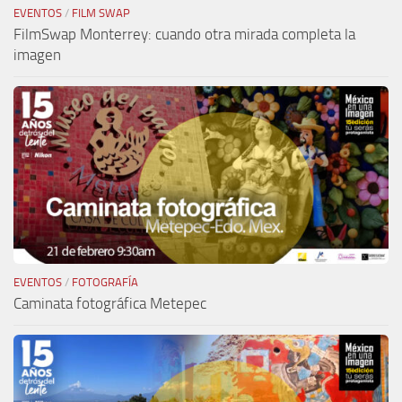
EVENTOS
/
FILM SWAP
FilmSwap Monterrey: cuando otra mirada completa la
imagen
EVENTOS
/
FOTOGRAFÍA
Caminata fotográfica Metepec