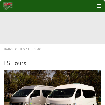
Debajo del contenido
TRANSPORTES
/
TURISMO
ES Tours