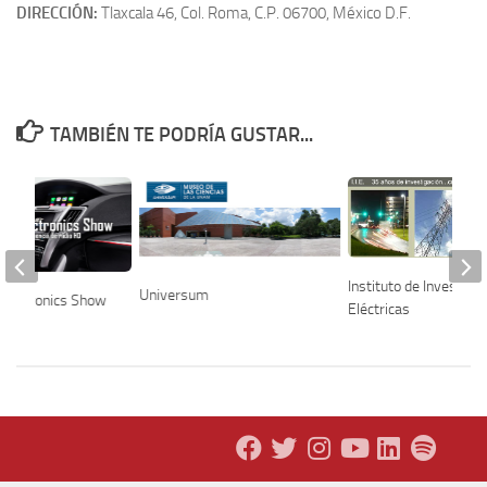
DIRECCIÓN:
Tlaxcala 46, Col. Roma, C.P. 06700, México D.F.
TAMBIÉN TE PODRÍA GUSTAR...
Instituto de Investiga
Universum
Electronics Show
Eléctricas