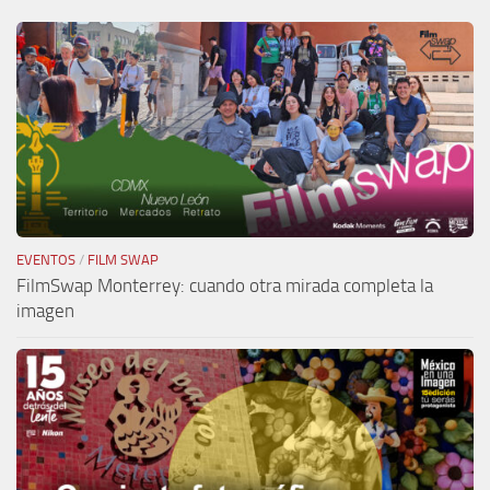
EVENTOS
/
FILM SWAP
FilmSwap Monterrey: cuando otra mirada completa la
imagen