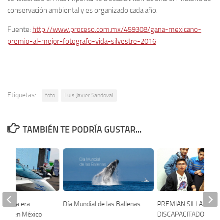
conservación ambiental y es organizado cada año.
Fuente:
http://www.proceso.com.mx/459308/gana-mexicano-
premio-al-mejor-fotografo-vida-silvestre-2016
Etiquetas:
foto
Luis Javier Sandoval
TAMBIÉN TE PODRÍA GUSTAR...
n de la era
Día Mundial de las Ballenas
PREMIAN SILLA PAR
echo en México
DISCAPACITADOS