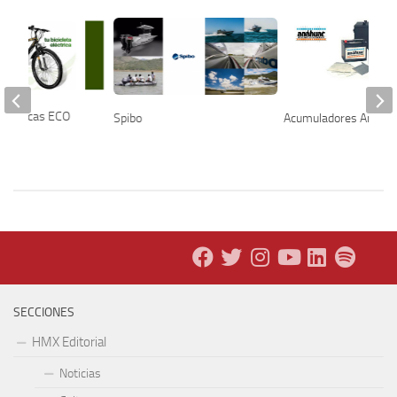
Eléctricas ECO
Spibo
Acumuladores Anáhu
SECCIONES
HMX Editorial
Noticias