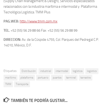
(Supply Chain Management & Design), Servicios especializados
relacionados con la industria marítima e intermodal y Plataforma
Tecnológica Logística: TMM Plus
PAG.WEB:
http://www.tmm.com.mx
TEL.
+52 (55) 56 29 88 66 Fax: +52 (55) 56 29 88 99
DIRECCION:
Av. de la Cúspide 4755, Col. Parques del Pedregal C.P.
14010, México, D.F.
Etiquetas:
Distribución
industrial
intermodal
logística
logistics
marítimo
plataforma
portuario
puertos
terminal
terrestre
TMM
Transporte
TAMBIÉN TE PODRÍA GUSTAR...