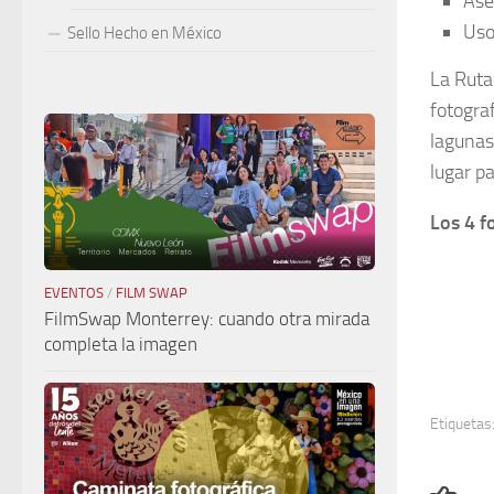
Ase
Uso
Sello Hecho en México
La Ruta
fotogra
lagunas
lugar p
Los 4 f
EVENTOS
/
FILM SWAP
FilmSwap Monterrey: cuando otra mirada
completa la imagen
Etiquetas