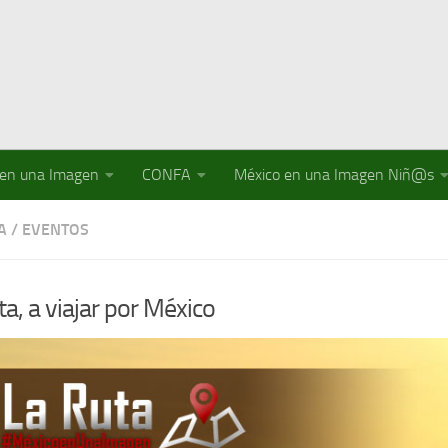
 en una Imagen
CONFA
México en una Imagen Niñ@s
A
/
EVENTOS
ta, a viajar por México