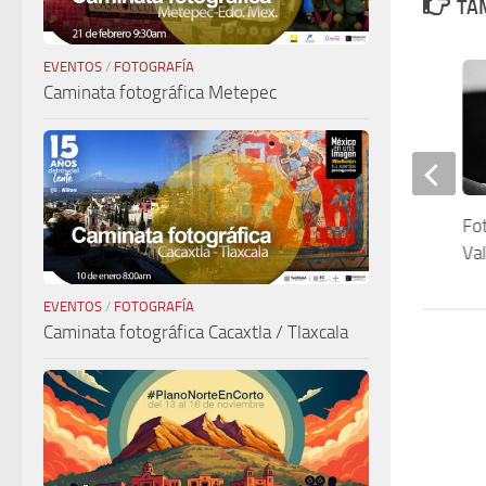
TAM
EVENTOS
/
FOTOGRAFÍA
Caminata fotográfica Metepec
Museo de Arte Moderno del
Fo
Estado de México
Val
EVENTOS
/
FOTOGRAFÍA
Caminata fotográfica Cacaxtla / Tlaxcala