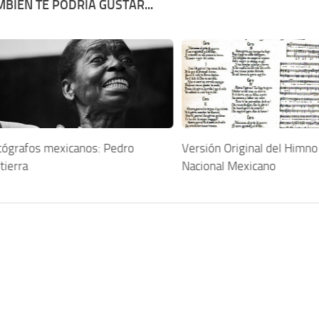
BIÉN TE PODRÍA GUSTAR...
tógrafos mexicanos: Pedro
Versión Original del Himno
tierra
Nacional Mexicano