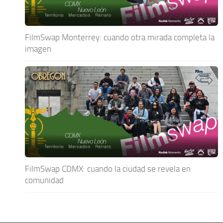
FilmSwap Monterrey: cuando otra mirada completa la
imagen
FilmSwap CDMX: cuando la ciudad se revela en
comunidad