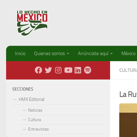
Debajo del contenido
Inicio
Quienes somos
Anúnciate aquí
México
CULTUR
SECCIONES
La Ru
HMX Editorial
Noticias
Cultura
Entrevistas