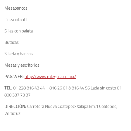
Mesabancos
Línea infantil
Sillas con paleta
Butacas
Sillería y bancos
Mesas y escritorios
PAG.WEB:
http://www.mlego.com.mx/
TEL.
01 228 816 43 44 – 816 26 61 ó 816 44 56 Lada sin costo 01
800 337 73 37
DIRECCIÓN:
Carretera Nueva Coatepec-Xalapa km.1 Coatepec,
Veracruz