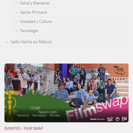
Salud y Bienestar
Sector Primario
Sociedad y Cultura
Tecnología
Sello Hecho en México
EVENTOS
/
FILM SWAP