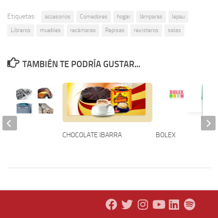
Etiquetas:
accesorios
Comedores
hogar
lámparas
lepau
Libreros
muebles
recámaras
Repisas
revisteros
salas
TAMBIÉN TE PODRÍA GUSTAR...
CHOCOLATE IBARRA
BOLEX