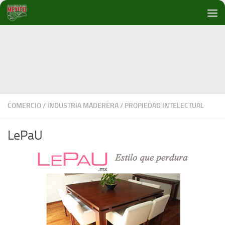
Debajo del contenido
COMERCIO
/
INDUSTRIA MADERERA
/
PROPIEDAD INTELECTUAL
LePaU