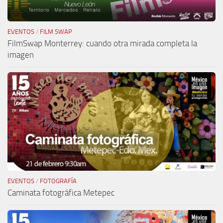
EVENTOS
/
FILM SWAP
FilmSwap Monterrey: cuando otra mirada completa la
imagen
EVENTOS
/
FOTOGRAFÍA
Caminata fotográfica Metepec